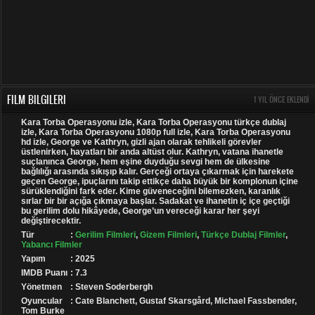
FILM BILGILERI
1 YIL ÖNCE EKLENDI
Kara Torba Operasyonu izle, Kara Torba Operasyonu türkçe dublaj
izle, Kara Torba Operasyonu 1080p full izle, Kara Torba Operasyonu
hd izle, George ve Kathryn, gizli ajan olarak tehlikeli görevler
üstlenirken, hayatları bir anda altüst olur. Kathryn, vatana ihanetle
suçlanınca George, hem eşine duyduğu sevgi hem de ülkesine
bağlılığı arasında sıkışıp kalır. Gerçeği ortaya çıkarmak için harekete
geçen George, ipuçlarını takip ettikçe daha büyük bir komplonun içine
sürüklendiğini fark eder. Kime güveneceğini bilemezken, karanlık
sırlar bir bir açığa çıkmaya başlar. Sadakat ve ihanetin iç içe geçtiği
bu gerilim dolu hikâyede, George’un vereceği karar her şeyi
değiştirecektir.
Tür
:
Gerilim Filmleri
,
Gizem Filmleri
,
Türkçe Dublaj Filmler
,
Yabancı Filmler
Yapım
: 2025
IMDB Puanı
: 7.3
Yönetmen
: Steven Soderbergh
Oyuncular
: Cate Blanchett, Gustaf Skarsgård, Michael Fassbender,
Tom Burke