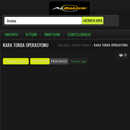
ANASAYFA
İLETIŞIM
İMDB PUANI
GÜNCELLENENLER
KARA TORBA OPERASYONU
Anasayfa
>
Gerilim Filmleri
>
KARA TORBA OPERASYONU
0
( Yüksek Kalite )
OYNAT HD
FRAGMAN
Yorum yap