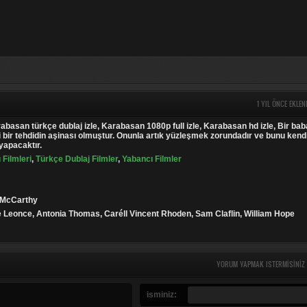
1 YIL ÖNCE EKLEN
abasan türkçe dublaj izle, Karabasan 1080p full izle, Karabasan hd izle, Bir bab
bir tehdidin aşinası olmuştur. Onunla artık yüzleşmek zorundadır ve bunu kend
n yapacaktır.
 Filmleri
,
Türkçe Dublaj Filmler
,
Yabancı Filmler
 McCarthy
e Leonce, Antonia Thomas, Caréll Vincent Rhoden, Sam Claflin, William Hope
YORUM YAPMAK ISTERMISINIZ
isminiz: