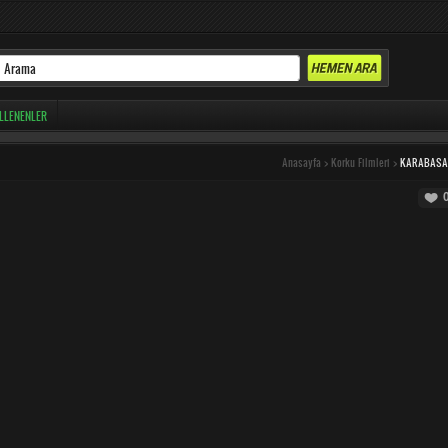
LLENENLER
Anasayfa
>
Korku Filmleri
>
KARABASA