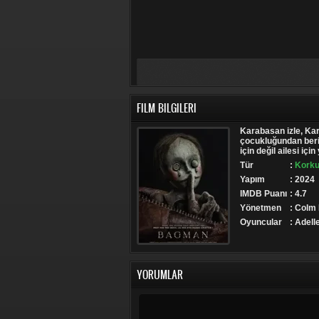
FILM BILGILERI
Karabasan izle, Kar
çocukluğundan beri 
için değil ailesi içi
Tür
:
Korku
Yapım
: 2024
IMDB Puanı
: 4.7
Yönetmen
: Colm
Oyuncular
: Adell
YORUMLAR