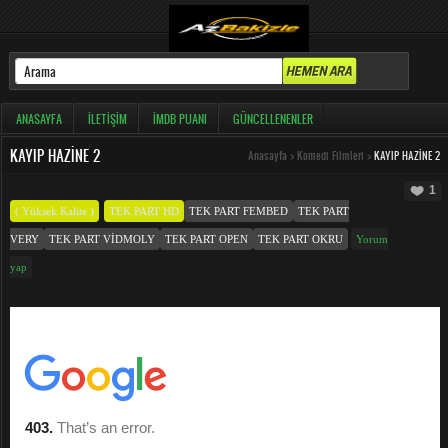
ANASAYFA
İLETIŞIM
İMDB PUANI
GÜNCELLENENLER
KAYIP HAZINE 2
Anasayfa
>
Komedi Filmleri
>
KAYIP HAZINE 2
1
( Yüksek Kalite )
TEK PART HD
TEK PART FEMBED
TEK PART
VERY
TEK PART VIDMOLY
TEK PART OPEN
TEK PART OKRU
Yorum
yap