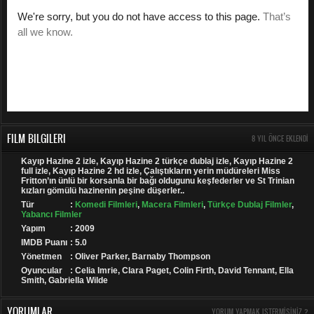
FILM BILGILERI
8 YIL ÖNCE EKLENDI
Kayıp Hazine 2 izle, Kayıp Hazine 2 türkçe dublaj izle, Kayıp Hazine 2
full izle, Kayıp Hazine 2 hd izle, Çalıştıkların yerin müdüreleri Miss
Fritton’ın ünlü bir korsanla bir bağı oldugunu keşfederler ve St Trinian
kızları gömülü hazinenin peşine düşerler..
Tür
:
Komedi Filmleri
,
Macera Filmleri
,
Türkçe Dublaj Filmler
,
Yabancı Filmler
Yapım
: 2009
IMDB Puanı
: 5.0
Yönetmen
: Oliver Parker, Barnaby Thompson
Oyuncular
: Celia Imrie, Clara Paget, Colin Firth, David Tennant, Ella
Smith, Gabriella Wilde
YORUMLAR
YORUM YAPMAK ISTERMISINIZ ?