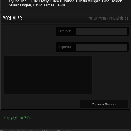
Oyuncular
: Eric Lively, Erica Durance, Dustin Milligan, Gina Holden,
Susan Hogan, David James Lewis
YORUMLAR
YORUM YAPMAK ISTERMISINIZ ?
isminiz:
E-posta:
Copyright © 2025
nttgame
-
knight online
-
anyotp
-
nttgame