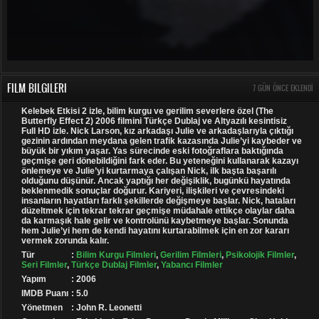
FILM BILGILERI
7 GÜN ÖNCE EKLENDI
Kelebek Etkisi 2 izle, bilim kurgu ve gerilim severlere özel (The
Butterfly Effect 2) 2006 filmini Türkçe Dublaj ve Altyazılı kesintisiz
Full HD izle. Nick Larson, kız arkadaşı Julie ve arkadaşlarıyla çıktığı
gezinin ardından meydana gelen trafik kazasında Julie’yi kaybeder ve
büyük bir yıkım yaşar. Yas sürecinde eski fotoğraflara baktığında
geçmişe geri dönebildiğini fark eder. Bu yeteneğini kullanarak kazayı
önlemeye ve Julie’yi kurtarmaya çalışan Nick, ilk başta başarılı
olduğunu düşünür. Ancak yaptığı her değişiklik, bugünkü hayatında
beklenmedik sonuçlar doğurur. Kariyeri, ilişkileri ve çevresindeki
insanların hayatları farklı şekillerde değişmeye başlar. Nick, hataları
düzeltmek için tekrar tekrar geçmişe müdahale ettikçe olaylar daha
da karmaşık hale gelir ve kontrolünü kaybetmeye başlar. Sonunda
hem Julie’yi hem de kendi hayatını kurtarabilmek için en zor kararı
vermek zorunda kalır.
Tür
:
Bilim Kurgu Filmleri
,
Gerilim Filmleri
,
Psikolojik Filmler
,
Seri Filmler
,
Türkçe Dublaj Filmler
,
Yabancı Filmler
Yapım
: 2006
IMDB Puanı
: 5.0
Yönetmen
: John R. Leonetti