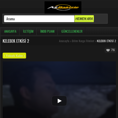
ANASAYFA
İLETIŞIM
İMDB PUANI
GÜNCELLENENLER
KELEBEK ETKISI 2
Anasayfa
>
Bilim Kurgu Filmleri
>
KELEBEK ETKISI 2
76
( Yüksek Kalite )