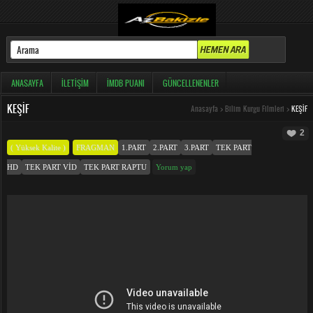
ANASAYFA
İLETIŞIM
İMDB PUANI
GÜNCELLENENLER
KEŞIF
Anasayfa
>
Bilim Kurgu Filmleri
>
KEŞIF
2
( Yüksek Kalite )
FRAGMAN
1.PART
2.PART
3.PART
TEK PART
HD
TEK PART VID
TEK PART RAPTU
Yorum yap