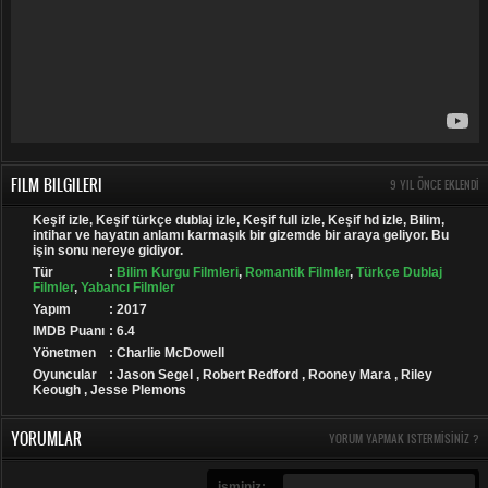
FILM BILGILERI
9 YIL ÖNCE EKLENDI
Keşif izle, Keşif türkçe dublaj izle, Keşif full izle, Keşif hd izle, Bilim,
intihar ve hayatın anlamı karmaşık bir gizemde bir araya geliyor. Bu
işin sonu nereye gidiyor.
Tür
:
Bilim Kurgu Filmleri
,
Romantik Filmler
,
Türkçe Dublaj
Filmler
,
Yabancı Filmler
Yapım
: 2017
IMDB Puanı
: 6.4
Yönetmen
: Charlie McDowell
Oyuncular
: Jason Segel , Robert Redford , Rooney Mara , Riley
Keough , Jesse Plemons
YORUMLAR
YORUM YAPMAK ISTERMISINIZ ?
isminiz: