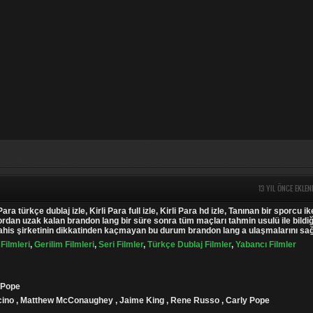
13 YIL ÖNCE EKLEN
 Para türkçe dublaj izle, Kirli Para full izle, Kirli Para hd izle, Tanınan bir sporcu i
rdan uzak kalan brandon lang bir süre sonra tüm maçları tahmin usulü ile bildiğ
bahis şirketinin dikkatinden kaçmayan bu durum brandon lang a ulaşmalarını sağ
Filmleri
,
Gerilim Filmleri
,
Seri Filmler
,
Türkçe Dublaj Filmler
,
Yabancı Filmler
 Pope
acino , Matthew McConaughey , Jaime King , Rene Russo , Carly Pope