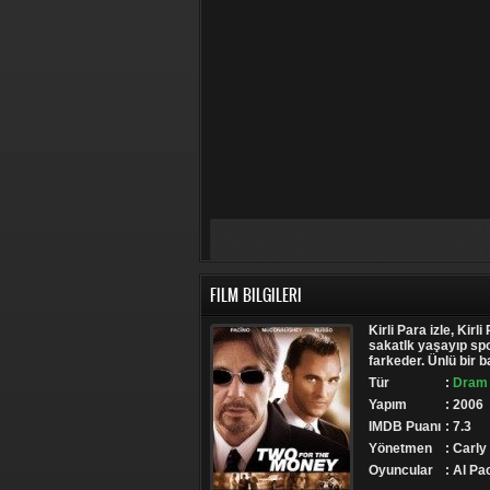
FILM BILGILERI
Kirli Para izle, Kirli
sakatlk yaşayıp spo
farkeder. Ünlü bir 
Tür
:
Dram 
Yapım
: 2006
IMDB Puanı
: 7.3
Yönetmen
: Carly
Oyuncular
: Al P