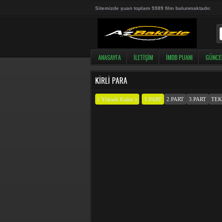
Sitemizde şuan toplam 5989 film bulunmaktadır.
ANASAYFA
İLETIŞIM
İMDB PUANI
GÜNCE
KIRLI PARA
( Yüksek Kalite )
1.PART
2.PART
3.PART
TEK