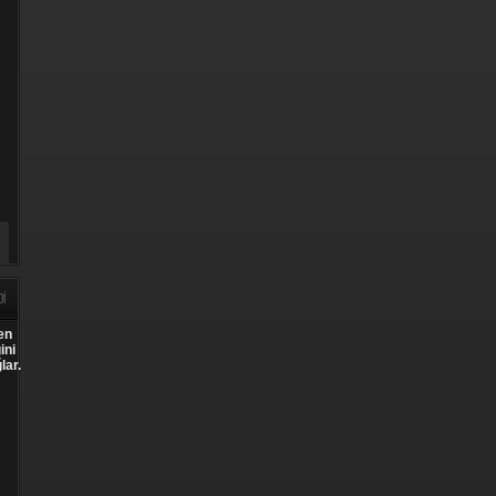
DI
ken
ini
lar.