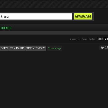
LLENENLER
Anasayfa
>
Dram Filmleri
>
KIRLI PA
1
 OPEN
TEK RAPID
TEK VIDMOLY
Yorum yap