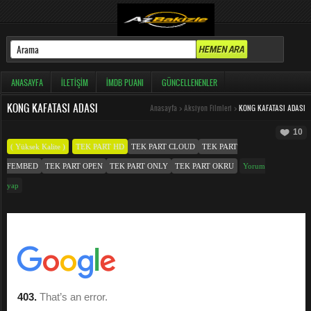
ANASAYFA
İLETIŞIM
İMDB PUANI
GÜNCELLENENLER
KONG KAFATASI ADASI
Anasayfa
>
Aksiyon Filmleri
>
KONG KAFATASI ADASI
10
( Yüksek Kalite )
TEK PART HD
TEK PART CLOUD
TEK PART
FEMBED
TEK PART OPEN
TEK PART ONLY
TEK PART OKRU
Yorum
yap