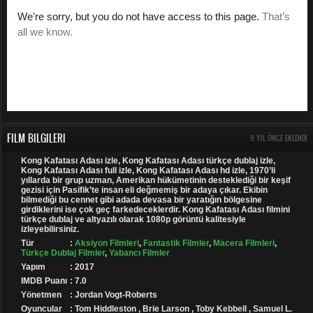
FILM BILGILERI
9 YIL ÖNCE EKLENDI
Kong Kafatası Adası izle, Kong Kafatası Adası türkçe dublaj izle,
Kong Kafatası Adası full izle, Kong Kafatası Adası hd izle, 1970’li
yıllarda bir grup uzman, Amerikan hükümetinin desteklediği bir keşif
gezisi için Pasifik’te insan eli değmemiş bir adaya çıkar. Ekibin
bilmediği bu cennet gibi adada devasa bir yaratığın bölgesine
girdiklerini ise çok geç farkedeceklerdir. Kong Kafatası Adası filmini
türkçe dublaj ve altyazılı olarak 1080p görüntü kalitesiyle
izleyebilirsiniz.
Tür
:
Aksiyon Filmleri
,
Fantastik Filmler
,
Macera Filmleri
,
Türkçe Dublaj Filmler
,
Yabancı Filmler
Yapım
: 2017
IMDB Puanı
: 7.0
Yönetmen
: Jordan Vogt-Roberts
Oyuncular
: Tom Hiddleston , Brie Larson , Toby Kebbell , Samuel L.