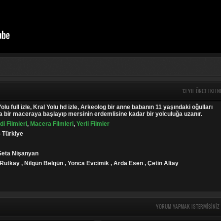
13 YIL ÖNCE EKLEN
Yolu full izle, Kral Yolu hd izle, Arkeolog bir anne babanın 11 yaşındaki oğulları
da bir maceraya başlayıp mersinin erdemlisine kadar bir yolculuğa uzanır.
i Filmleri
,
Macera Filmleri
,
Yerli Filmler
- Türkiye
 Seta Nişanyan
Rutkay , Nilgün Belgün , Yonca Evcimik , Arda Esen , Çetin Altay
YORUM YAPMAK ISTERMISINIZ