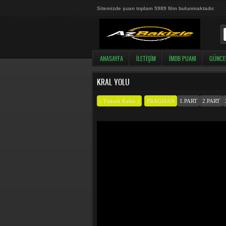
Sitemizde şuan toplam 5989 film bulunmaktadır.
ANASAYFA
İLETIŞIM
İMDB PUANI
GÜNCE
KRAL YOLU
( Yüksek Kalite )
FRAGMAN
1.PART
2.PART