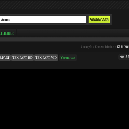
LLENENLER
Anasayfa
>
Komedi Filmleri
>
KRAL YO
3
3.PART
TEK PART HD
TEK PART VID
Yorum yap