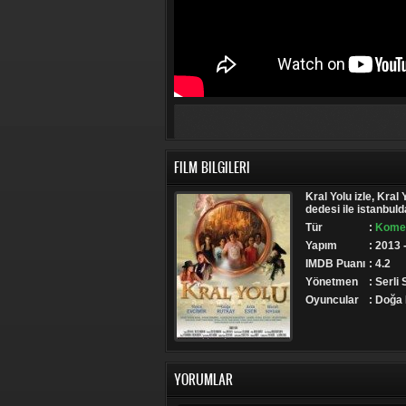
FILM BILGILERI
Kral Yolu izle, Kral 
dedesi ile istanbul
Tür
:
Komed
Yapım
: 2013 
IMDB Puanı
: 4.2
Yönetmen
: Serli
Oyuncular
: Doğa 
YORUMLAR