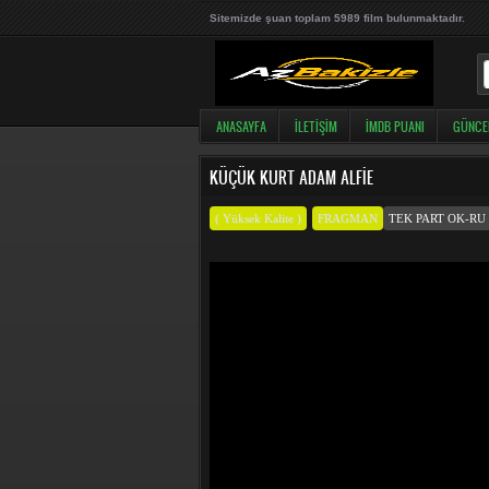
Sitemizde şuan toplam 5989 film bulunmaktadır.
ANASAYFA
İLETIŞIM
İMDB PUANI
GÜNCE
KÜÇÜK KURT ADAM ALFIE
( Yüksek Kalite )
FRAGMAN
TEK PART OK-RU