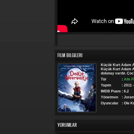
FILM BILGILERI
Küçük Kurt Adam Alf
Küçük Kurt Adam Alf
dolunay vardır. Ço
Tür
:
Aile F
Yapım
: 2011 
IMDB Puanı
: 6.2
Yönetmen
: Jora
Oyuncular
: Ole 
YORUMLAR