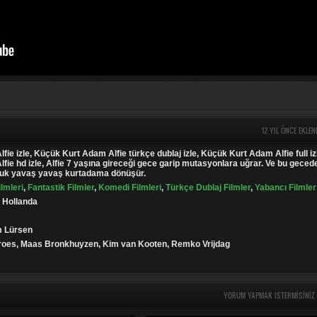
12 YIL ÖNCE EKLEN
ie izle, Küçük Kurt Adam Alfie türkçe dublaj izle, Küçük Kurt Adam Alfie full iz
ie hd izle, Alfie 7 yaşına gireceği gece garip mutasyonlara uğrar. Ve bu geced
cuk yavaş yavaş kurtadama dönüşür.
ilmleri
,
Fantastik Filmler
,
Komedi Filmleri
,
Türkçe Dublaj Filmler
,
Yabancı Filmler
- Hollanda
m Lürsen
Kroes, Maas Bronkhuyzen, Kim van Kooten, Remko Vrijdag
YORUM YAPMAK ISTERMISINIZ