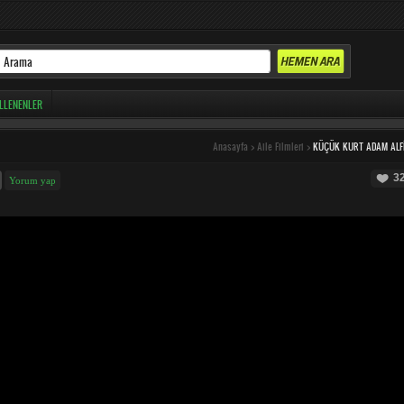
LLENENLER
Anasayfa
>
Aile Filmleri
>
KÜÇÜK KURT ADAM ALF
3
Yorum yap