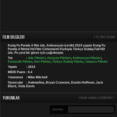
FILM BILGILERI
2 YIL ÖNCE EKLENDI
Kung Fu Panda 4 film izle, Animasyon içerikli 2024 yapım Kung Fu
Panda 4 filmini Hd Film Cehennemi Farkıyla Türkçe Dublaj Full HD
izle. Po yeni bir görev için çağrılmıştır.
Tür
:
Aile Filmleri
,
Aksiyon Filmleri
,
Animasyon Filmleri
,
Fantastik Filmler
,
Seri Filmler
,
Türkçe Dublaj Filmler
,
Yabancı Filmler
Yapım
: 2024
IMDB Puanı
: 6.4
Yönetmen
: Mike Mitchell
Oyuncular
: Awkwafina, Bryan Cranston, Dustin Hoffman, Jack
Black, Viola Davis
YORUMLAR
YORUM YAPMAK ISTERMISINIZ ?
isminiz: