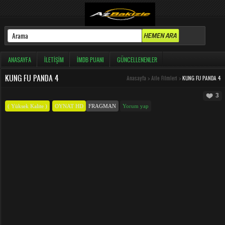
ANASAYFA
İLETIŞIM
İMDB PUANI
GÜNCELLENENLER
KUNG FU PANDA 4
Anasayfa
>
Aile Filmleri
>
KUNG FU PANDA 4
3
( Yüksek Kalite )
OYNAT HD
FRAGMAN
Yorum yap