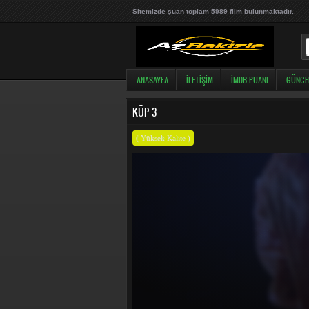
Sitemizde şuan toplam 5989 film bulunmaktadır.
ANASAYFA
İLETIŞIM
İMDB PUANI
GÜNCE
KÜP 3
( Yüksek Kalite )