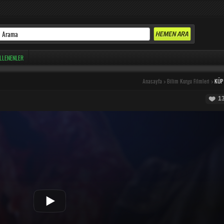
LLENENLER
Anasayfa
>
Bilim Kurgu Filmleri
>
KÜP
1