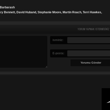
e Barbarash
ary Bennett, David Huband, Stephanie Moore, Martin Roach, Terri Hawkes,
YORUM YAPMAK ISTERMISINIZ
isminiz:
E-posta: