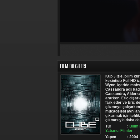
FILM BILGILERI
Küp 3 izle, bilim ku
kesintisiz Full HD 
Wynn, içeride mahsu
Cassandra adlı kadı
Cassandra, Alderso
ararken, Eric dışarı
fark eder ve Eric de
çözmeye çalışırken b
mücadelesi aynı an
çıkarmak için tehlike
çıkmasıyla daha da 
Tür
:
Bilim 
Yabancı Filmler
Yapım
: 2004