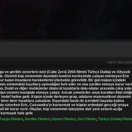
1 HAFTA ÖNCE EKLEN
rgu ve gerilim severlere özel (Cube Zero) 2004 filmini Türkçe Dublaj ve Altyazılı
izle. Gizemli küp sisteminin dışındaki kontrol merkezinde çalışan teknisyen Eric
r kalan insanların hareketlerini izlemekle görevlidir. Bir gün küpün içindeki
nın sistemdeki kayıtlara uymadığını fark eder ve ona yardım etmeye karar veri
n, Dodd ve diğer mahkûmlar ölümcül tuzaklarla dolu odalar arasında çıkış yolu
dan sistemi manipüle etmeye çalışır. Ancak yöneticiler onun kuralları ihlal ettiği
 hedef haline gelir. Küpün içinde ilerleyen grup, odaların matematiksel düzenini
irer birer tuzaklara yakalanır. Dışarıdaki baskı ile içerideki hayatta kalma
da sürerken Eric, Cassandra’yı kurtarmak ve küpün ardındaki gerçeği ortaya
li bir karar verir. Olaylar, küp sisteminin işleyişine dair yeni sırların açığa
karmaşık hale gelir.
Kurgu Filmleri
,
Gerilim Filmleri
,
Gizem Filmleri
,
Seri Filmler
,
Türkçe Dublaj Filmle