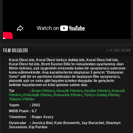
FILM BILGILERI
9 YIL ÖNCE EKLENDI
Kural Ötesi izle, Kural Ötesi türkçe dublaj izle, Kural Ötesi full izle,
Kural Ötesi hd izle, Brett Easton Ellis’in romanından uyarlanmış olan
filmin öyküsü, aşk üçgeninin ortasında kalan bir uyuşturucu satıcısını
konu edinmektedir. Ana karakterlerini oluşturan 3 gencin “Dünyanın
Sonu” adlı bir ev partisine katılmaları ile başlayan film uyuşturucu,
platonik aşk ve seks gibi hayatın içinden duygular ile gençlerin
belkide hayatlarının en kötü gününe sahne olur.
Tür
:
Dram Filmleri
,
Gençlik Filmleri
,
Gerilim Filmleri
,
Komedi
Filmleri
,
Psikolojik Filmler
,
Romantik Filmler
,
Türkçe Dublaj Filmler
,
Yabancı Filmler
Yapım
: 2002
IMDB Puanı
: 6.7
Yönetmen
: Roger Avary
Oyuncular
: Jessica Biel, Kate Bosworth, Jay Baruchel, Shannyn
Sossamon, Kip Pardue