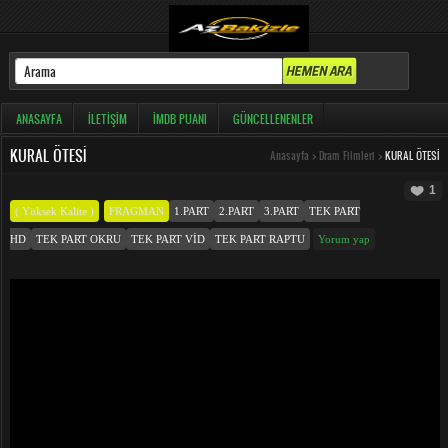
ANASAYFA
İLETIŞIM
İMDB PUANI
GÜNCELLENENLER
KURAL ÖTESI
Anasayfa
>
Dram Filmleri
>
KURAL ÖTESI
1
( Yüksek Kalite )
FRAGMAN
1.PART
2.PART
3.PART
TEK PART
HD
TEK PART OKRU
TEK PART VID
TEK PART RAPTU
Yorum yap