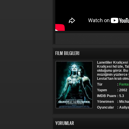
FILM BILGILERI
Lanetliler Kraliçesi i
Kraliçesi hd izle,
olduğunu görür. Bu 
müziğinin yüzlerce
Lestat’tan kralı olm
Tür
:
Fantas
Yapım
: 2002
IMDB Puanı
: 5.3
Yönetmen
: Mich
Oyuncular
: Aaliy
YORUMLAR