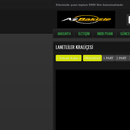
Sitemizde şuan toplam 5989 film bulunmaktadır.
ANASAYFA
İLETIŞIM
İMDB PUANI
GÜNCE
LANETLILER KRALIÇESI
( Yüksek Kalite )
FRAGMAN
1.PART
2.PART