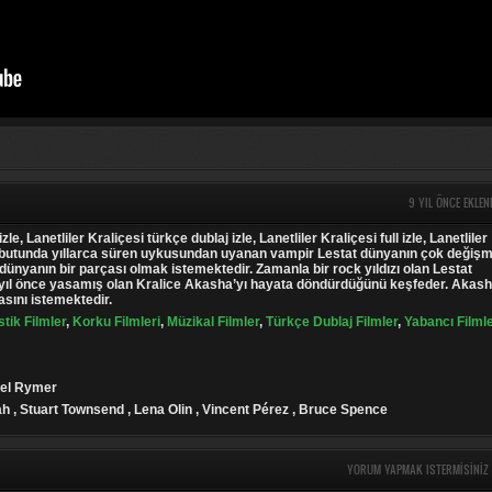
9 YIL ÖNCE EKLEN
zle, Lanetliler Kraliçesi türkçe dublaj izle, Lanetliler Kraliçesi full izle, Lanetliler
 Tabutunda yıllarca süren uykusundan uyanan vampir Lestat dünyanın çok değişm
dünyanın bir parçası olmak istemektedir. Zamanla bir rock yıldızı olan Lestat
 yıl önce yasamış olan Kralice Akasha’yı hayata döndürdüğünü keşfeder. Akas
asını istemektedir.
tik Filmler
,
Korku Filmleri
,
Müzikal Filmler
,
Türkçe Dublaj Filmler
,
Yabancı Filml
ael Rymer
ah , Stuart Townsend , Lena Olin , Vincent Pérez , Bruce Spence
YORUM YAPMAK ISTERMISINIZ