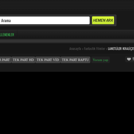
LLENENLER
Anasayfa
>
Fantastik Filmler
>
LANETLILER KRALIÇE
3.PART
TEK PART HD
TEK PART VID
TEK PART RAPTU
Yorum yap