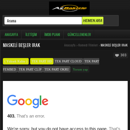
ANASAYFA
İLETIŞIM
İMDB PUANI
GÜNCELLENENLER
MASKELI BEŞLER IRAK
Anasayfa
>
Komedi Filmleri
>
MASKELI BEŞLER IRAK
303
( Yüksek Kalite )
TEK PART HD
TEK PART CLOUD
TEK PART
FEMBED
TEK PART CLIP
TEK PART OKRU
Yorum yap