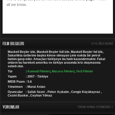
FILM BILGILERI
13 YIL ÖNCE EKLENDI
Maskeli Beşler izle, Maskeli Beşler full izle, Maskeli Beşler hd izle,
Sakarlıkta üstlerine başka kimse olmayan çete ırakda bir petrol
hattını gasp eder. Amaçları türkiyeye bu hattı kazandırmaktır. Fakat
onların bu hareketi amerika ve türkiye arasında kriz oluşmasına
sebeb olur.
Tür
:
Komedi Filmleri
,
Macera Filmleri
,
Yerli Filmler
Yapım
: 2007 - Türkiye
IMDB Puanı
: 5.6
Yönetmen
: Murat Aslan
Oyuncular
: Şafak Sezer , Peker Açıkalın , Cengiz Küçükayvaz ,
Cezmi Baskın , Ceyhun Yılmaz
YORUMLAR
YORUM YAPMAK ISTERMISINIZ ?