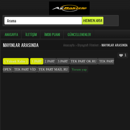
ANASAYFA
İLETIŞIM
İMDB PUANI
GÜNCELLENENLER
MAYINLAR ARASINDA
Anasayfa
>
Biyografi Filmleri
>
MAYINLAR ARASINDA
1
( Yüksek Kalite )
1.PART
2.PART
3.PART
TEK PART OK.RU
TEK PART
OPEN
TEK PART VID
TEK PART MAIL.RU
Yorum yap