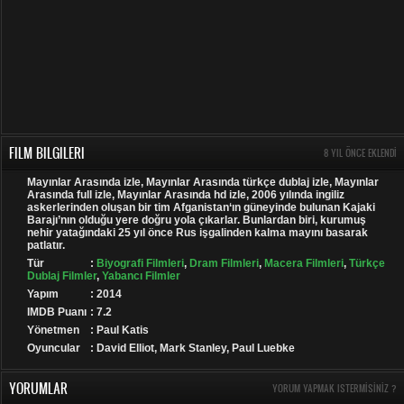
FILM BILGILERI
8 YIL ÖNCE EKLENDI
Mayınlar Arasında izle, Mayınlar Arasında türkçe dublaj izle, Mayınlar
Arasında full izle, Mayınlar Arasında hd izle, 2006 yılında ingiliz
askerlerinden oluşan bir tim Afganistan‘ın güneyinde bulunan Kajaki
Barajı’nın olduğu yere doğru yola çıkarlar. Bunlardan biri, kurumuş
nehir yatağındaki 25 yıl önce Rus işgalinden kalma mayını basarak
patlatır.
Tür
:
Biyografi Filmleri
,
Dram Filmleri
,
Macera Filmleri
,
Türkçe
Dublaj Filmler
,
Yabancı Filmler
Yapım
: 2014
IMDB Puanı
: 7.2
Yönetmen
: Paul Katis
Oyuncular
: David Elliot, Mark Stanley, Paul Luebke
YORUMLAR
YORUM YAPMAK ISTERMISINIZ ?