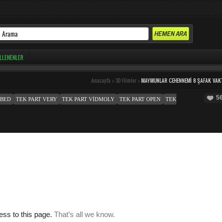
LLENENLER
Anasayfa
>
3D Filmler
>
MAYMUNLAR CEHENNEMI 8 ŞAFAK VAK
5
MBED
TEK PART VERY
TEK PART VIDMOLY
TEK PART OPEN
TEK