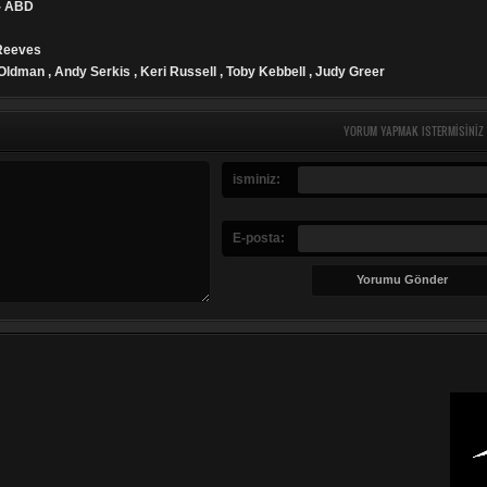
 - ABD
 Reeves
Oldman , Andy Serkis , Keri Russell , Toby Kebbell , Judy Greer
YORUM YAPMAK ISTERMISINIZ
isminiz:
E-posta: