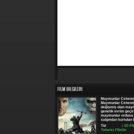
FILM BILGILERI
Maymunlar Cehennem
Maymunlar Cehennem
değişmiş olan maymu
genetik evrim geçir
maymunlar ordusu k
salgından kurtulan 
Tür
:
3D Fi
Yabancı Filmler