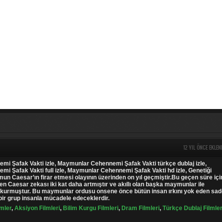
12 YIL ÖNCE EKLEN
i Şafak Vakti izle, Maymunlar Cehennemi Şafak Vakti türkçe dublaj izle,
i Şafak Vakti full izle, Maymunlar Cehennemi Şafak Vakti hd izle, Genetiği
n Caesar’ın firar etmesi olayının üzerinden on yıl geçmiştir.Bu geçen süre iç
en Caesar zekası iki kat daha artmıştır ve akıllı olan başka maymunlar ile
urmuştur. Bu maymunlar ordusu onsene önce bütün insan ırkını yok eden sa
bir grup insanla mücadele edeceklerdir.
lmler
,
Aksiyon Filmleri
,
Bilim Kurgu Filmleri
,
Dram Filmleri
,
Türkçe Dublaj Filmler