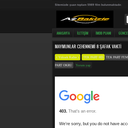
Sitemizde şuan toplam 5989 film bulunmaktadır.
ANASAYFA
İLETIŞIM
İMDB PUANI
GÜNCE
MAYMUNLAR CEHENNEMI 8 ŞAFAK VAKTI
( Yüksek Kalite )
TEK PART HD
TEK PART FE
PART OKRU
Yorum yap