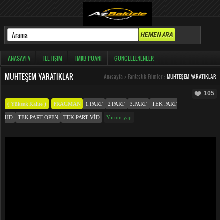
ANASAYFA
İLETIŞIM
İMDB PUANI
GÜNCELLENENLER
MUHTEŞEM YARATIKLAR
Anasayfa
>
Fantastik Filmler
>
MUHTEŞEM YARATIKLAR
105
( Yüksek Kalite )
FRAGMAN
1.PART
2.PART
3.PART
TEK PART
HD
TEK PART OPEN
TEK PART VID
Yorum yap