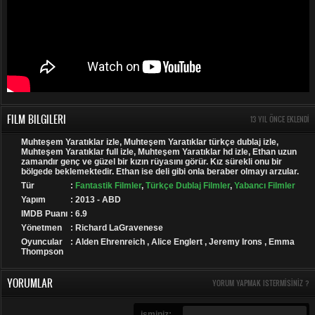
FILM BILGILERI
13 YIL ÖNCE EKLENDI
Muhteşem Yaratıklar izle, Muhteşem Yaratıklar türkçe dublaj izle,
Muhteşem Yaratıklar full izle, Muhteşem Yaratıklar hd izle, Ethan uzun
zamandır genç ve güzel bir kızın rüyasını görür. Kız sürekli onu bir
bölgede beklemektedir. Ethan ise deli gibi onla beraber olmayı arzular.
Tür
:
Fantastik Filmler
,
Türkçe Dublaj Filmler
,
Yabancı Filmler
Yapım
: 2013 - ABD
IMDB Puanı
: 6.9
Yönetmen
: Richard LaGravenese
Oyuncular
: Alden Ehrenreich , Alice Englert , Jeremy Irons , Emma
Thompson
YORUMLAR
YORUM YAPMAK ISTERMISINIZ ?
isminiz: