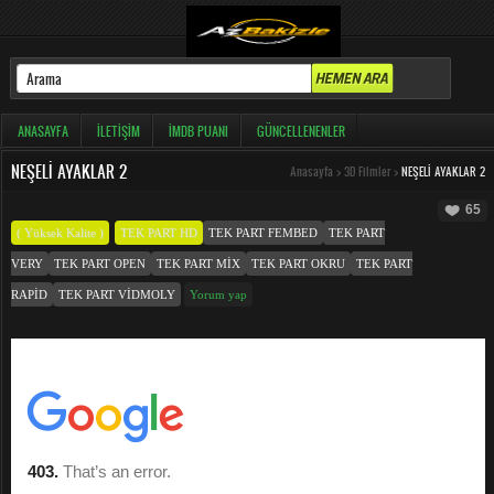
ANASAYFA
İLETIŞIM
İMDB PUANI
GÜNCELLENENLER
NEŞELI AYAKLAR 2
Anasayfa
>
3D Filmler
>
NEŞELI AYAKLAR 2
65
( Yüksek Kalite )
TEK PART HD
TEK PART FEMBED
TEK PART
VERY
TEK PART OPEN
TEK PART MIX
TEK PART OKRU
TEK PART
RAPID
TEK PART VIDMOLY
Yorum yap