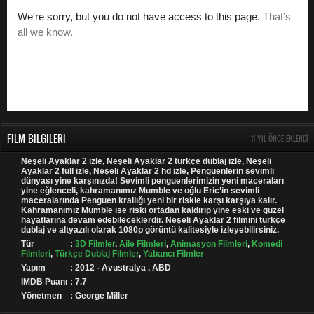
FILM BILGILERI
11 YIL ÖNCE EKLENDI
Neşeli Ayaklar 2 izle, Neşeli Ayaklar 2 türkçe dublaj izle, Neşeli
Ayaklar 2 full izle, Neşeli Ayaklar 2 hd izle, Penguenlerin sevimli
dünyası yine karşınızda! Sevimli penguenlerimizin yeni maceraları
yine eğlenceli, kahramanımız Mumble ve oğlu Eric’in sevimli
maceralarında Penguen krallığı yeni bir riskle karşı karşıya kalır.
Kahramanımız Mumble ise riski ortadan kaldırıp yine eski ve güzel
hayatlarına devam edebileceklerdir. Neşeli Ayaklar 2 filmini türkçe
dublaj ve altyazılı olarak 1080p görüntü kalitesiyle izleyebilirsiniz.
Tür
:
3D Filmler
,
Aile Filmleri
,
Animasyon Filmleri
,
Komedi
Filmleri
,
Türkçe Dublaj Filmler
,
Yabancı Filmler
Yapım
: 2012 - Avustralya , ABD
IMDB Puanı
: 7.7
Yönetmen
: George Miller