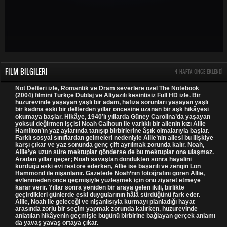
FILM BILGILERI
4 HAFTA ÖNCE EKLENDI
Not Defteri izle, Romantik ve Dram severlere özel The Notebook
(2004) filmini Türkçe Dublaj ve Altyazılı kesintisiz Full HD izle. Bir
huzurevinde yaşayan yaşlı bir adam, hafıza sorunları yaşayan yaşlı
bir kadına eski bir defterden yıllar öncesine uzanan bir aşk hikâyesi
okumaya başlar. Hikâye, 1940’lı yıllarda Güney Carolina’da yaşayan
yoksul değirmen işçisi Noah Calhoun ile varlıklı bir ailenin kızı Allie
Hamilton’ın yaz aylarında tanışıp birbirlerine âşık olmalarıyla başlar.
Farklı sosyal sınıflardan gelmeleri nedeniyle Allie’nin ailesi bu ilişkiye
karşı çıkar ve yaz sonunda genç çift ayrılmak zorunda kalır. Noah,
Allie’ye uzun süre mektuplar gönderse de bu mektuplar ona ulaşmaz.
Aradan yıllar geçer; Noah savaştan döndükten sonra hayalini
kurduğu eski evi restore ederken, Allie ise başarılı ve zengin Lon
Hammond ile nişanlanır. Gazetede Noah’nın fotoğrafını gören Allie,
evlenmeden önce geçmişiyle yüzleşmek için onu ziyaret etmeye
karar verir. Yıllar sonra yeniden bir araya gelen ikili, birlikte
geçirdikleri günlerde eski duygularının hâlâ sürdüğünü fark eder.
Allie, Noah ile geleceği ve nişanlısıyla kurmayı planladığı hayat
arasında zorlu bir seçim yapmak zorunda kalırken, huzurevinde
anlatılan hikâyenin geçmişle bugünü birbirine bağlayan gerçek anlamı
da yavaş yavaş ortaya çıkar.