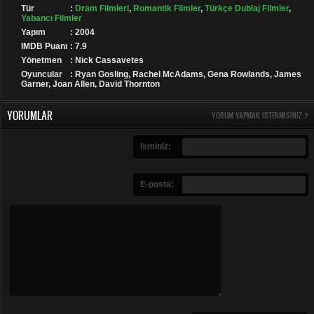
Tür
:
Dram Filmleri
,
Romantik Filmler
,
Türkçe Dublaj Filmler
,
Yabancı Filmler
Yapım
: 2004
IMDB Puanı
: 7.9
Yönetmen
: Nick Cassavetes
Oyuncular
: Ryan Gosling, Rachel McAdams, Gena Rowlands, James
Garner, Joan Allen, David Thornton
YORUMLAR
YORUM YAPMAK ISTERMISINIZ ?
isminiz:
E-posta: