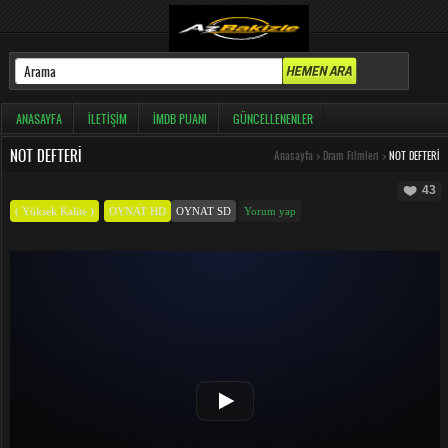
ANASAYFA
İLETIŞIM
İMDB PUANI
GÜNCELLENENLER
NOT DEFTERI
Anasayfa
>
Dram Filmleri
>
NOT DEFTERI
43
( Yüksek Kalite )
OYNAT HD
OYNAT SD
Yorum yap