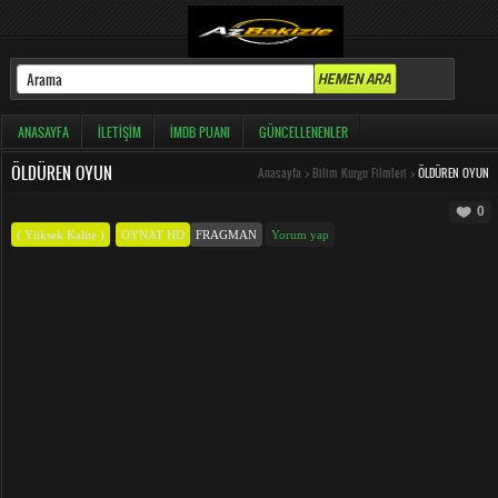
ANASAYFA
İLETIŞIM
İMDB PUANI
GÜNCELLENENLER
ÖLDÜREN OYUN
Anasayfa
>
Bilim Kurgu Filmleri
>
ÖLDÜREN OYUN
0
( Yüksek Kalite )
OYNAT HD
FRAGMAN
Yorum yap