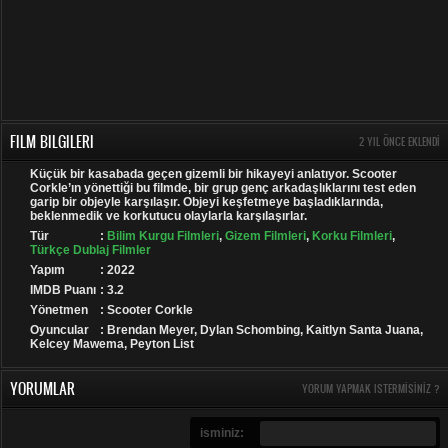
FILM BILGILERI
2 YIL ÖNCE EKLENDI
Küçük bir kasabada geçen gizemli bir hikayeyi anlatıyor. Scooter
Corkle’ın yönettiği bu filmde, bir grup genç arkadaşlıklarını test eden
garip bir objeyle karşılaşır. Objeyi keşfetmeye başladıklarında,
beklenmedik ve korkutucu olaylarla karşılaşırlar.
Tür
:
Bilim Kurgu Filmleri
,
Gizem Filmleri
,
Korku Filmleri
,
Türkçe Dublaj Filmler
Yapım
: 2022
IMDB Puanı
: 3.2
Yönetmen
: Scooter Corkle
Oyuncular
: Brendan Meyer, Dylan Schombing, Kaitlyn Santa Juana,
Kelcey Mawema, Peyton List
YORUMLAR
YORUM YAPMAK ISTERMISINIZ ?
isminiz: