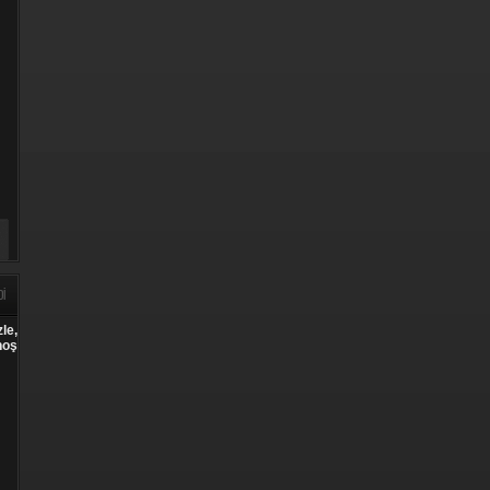
DI
le,
hoş