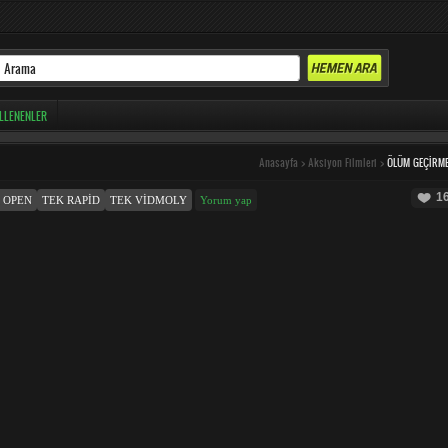
LLENENLER
Anasayfa
>
Aksiyon Filmleri
>
ÖLÜM GEÇIRM
1
 OPEN
TEK RAPID
TEK VIDMOLY
Yorum yap