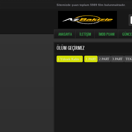
Sitemizde şuan toplam 5989 film bulunmaktadır.
ANASAYFA
İLETIŞIM
İMDB PUANI
GÜNCE
ÖLÜM GEÇIRMEZ
( Yüksek Kalite )
1.PART
2.PART
3.PART
TEK