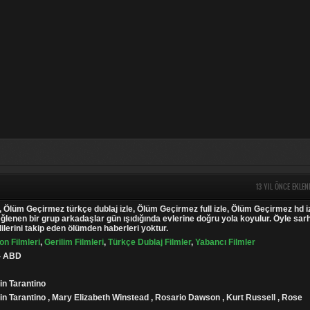
13 YIL ÖNCE EKLEN
 Ölüm Geçirmez türkçe dublaj izle, Ölüm Geçirmez full izle, Ölüm Geçirmez hd iz
ğlenen bir grup arkadaşlar gün ışıdığında evlerine doğru yola koyulur. Öyle sar
ilerini takip eden ölümden haberleri yoktur.
on Filmleri
,
Gerilim Filmleri
,
Türkçe Dublaj Filmler
,
Yabancı Filmler
 - ABD
in Tarantino
in Tarantino , Mary Elizabeth Winstead , Rosario Dawson , Kurt Russell , Rose