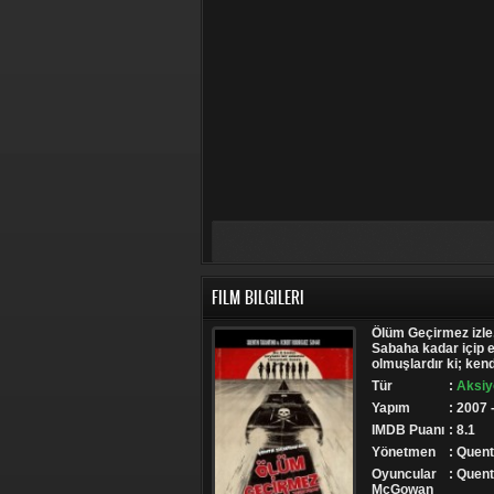
FILM BILGILERI
Ölüm Geçirmez izle,
Sabaha kadar içip e
olmuşlardır ki; kend
Tür
:
Aksiy
Yapım
: 2007
IMDB Puanı
: 8.1
Yönetmen
: Quent
Oyuncular
: Quent
McGowan