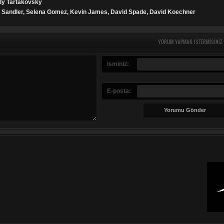
dy Tartakovsky
 Sandler, Selena Gomez, Kevin James, David Spade, David Koechner
YORUM YAPMAK ISTERMISINIZ
isminiz:
E-posta: