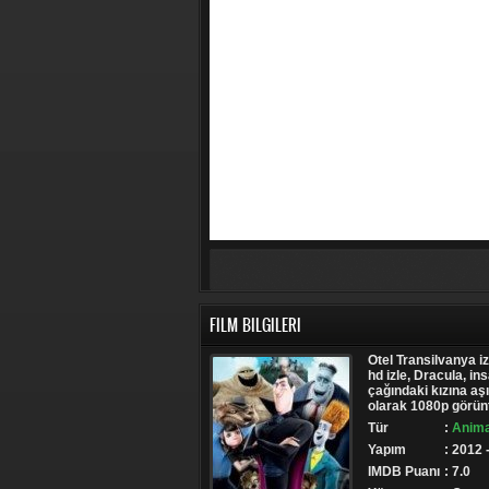
FILM BILGILERI
Otel Transilvanya iz
hd izle, Dracula, in
çağındaki kızına aşı
olarak 1080p görüntü
Tür
:
Anima
Yapım
: 2012
IMDB Puanı
: 7.0