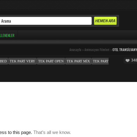
LLENENLER
Anasayfa
>
Animasyon Filmleri
>
OTEL TRANSILVAN
34
MBED
TEK PART VERY
TEK PART OPEN
TEK PART MIX
TEK PART