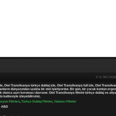
13 YIL ÖNCE EKLEN
le, Otel Transilvanya türkçe dublaj izle, Otel Transilvanya full izle, Otel Transilv
sanların dünyasından uzakta bir otel işletiyordur. Bir gün, bir çocuk kontun ergen
k olunca aşırı korumacı davranır. Otel Transilvanya filmini türkçe dublaj ve altya
 kalitesiyle izleyebilirsiniz.
syon Filmleri
,
Türkçe Dublaj Filmler
,
Yabancı Filmler
 - ABD