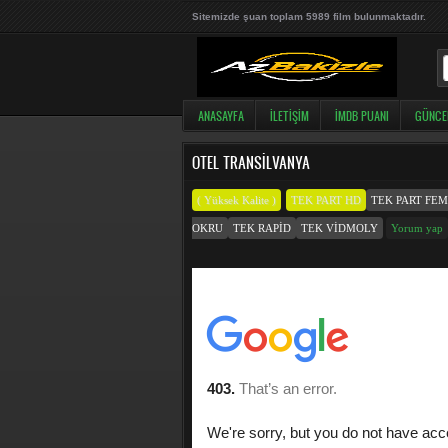
Sitemizde şuan toplam 5989 film bulunmaktadır.
ANASAYFA
İLETIŞIM
İMDB PUANI
GÜNCE
OTEL TRANSILVANYA
( Yüksek Kalite )
TEK PART HD
TEK PART FE
OKRU
TEK RAPID
TEK VIDMOLY
Yorum yap