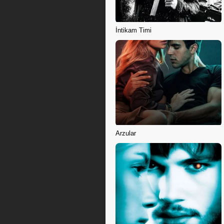
İntikam Timi
Arzular