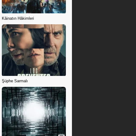
Kâinatın Hâkimleri
Şüphe Sarmalı