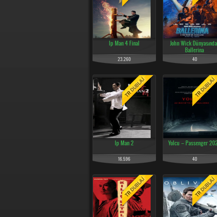
Ip Man 4 Final
John Wick Dünyasında
Ballerina
23.260
40
Ip Man 2
Yolcu – Passenger 20
16.596
40