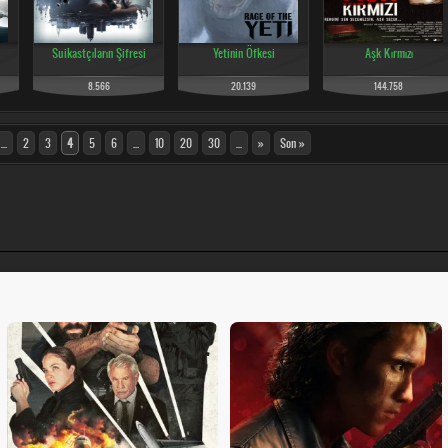
Suikastçıların Şifresi
Yetinin Öfkesi
Aşk Kırmızı
8.566
20.139
144.758
...
2
3
4
5
6
...
10
20
30
...
»
Son »