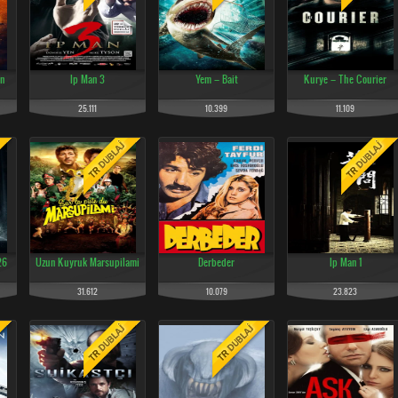
n
Ip Man 3
Yem – Bait
Kurye – The Courier
25.111
10.399
11.109
26
Uzun Kuyruk Marsupilami
Derbeder
Ip Man 1
31.612
10.079
23.823