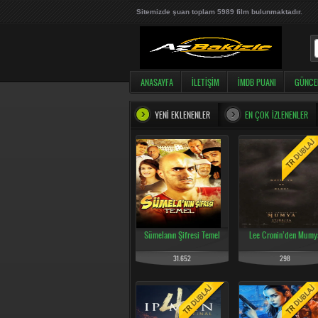
Sitemizde şuan toplam 5989 film bulunmaktadır.
ANASAYFA
İLETIŞIM
İMDB PUANI
GÜNCE
YENI EKLENENLER
EN ÇOK İZLENENLER
Sümelanın Şifresi Temel
Lee Cronin’den Mumy
31.652
298