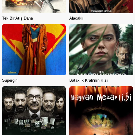
Tek Bir Atış Daha
Alacaklı
Supergirl
Bataklık Kralı’nın Kızı