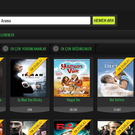
LLENENLER
EN ÇOK YORUMLANANLAR
EN ÇOK BEĞENILENLER
a
Ip Man Son Dövüş
Yangın Var
Not Defteri
299
28.136
21.687