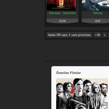
Kahraman – Swordsmen
Oblivion
26.238
10.917
Toplam 300 sayfa, 4. sayfa gösteriliyor.
« İlk
«
Önerilen Filmler