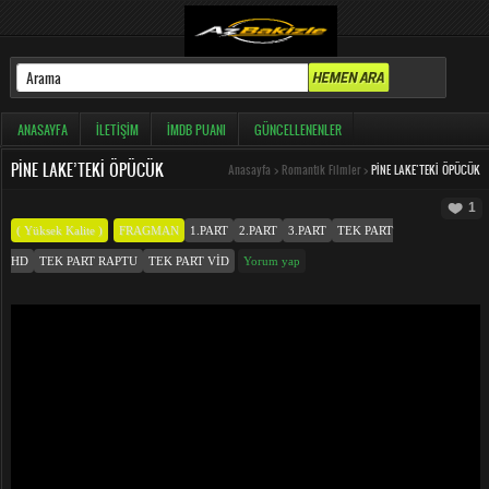
ANASAYFA
İLETIŞIM
İMDB PUANI
GÜNCELLENENLER
PINE LAKE’TEKI ÖPÜCÜK
Anasayfa
>
Romantik Filmler
>
PINE LAKE’TEKI ÖPÜCÜK
1
( Yüksek Kalite )
FRAGMAN
1.PART
2.PART
3.PART
TEK PART
HD
TEK PART RAPTU
TEK PART VID
Yorum yap