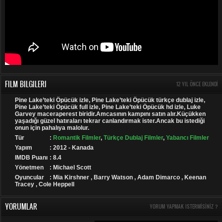
FILM BILGILERI
12 YIL ÖNCE EKLENDI
Pine Lake’teki Öpücük izle, Pine Lake’teki Öpücük türkçe dublaj izle,
Pine Lake’teki Öpücük full izle, Pine Lake’teki Öpücük hd izle, Luke
Garvey maceraperest biridir.Amcasının kampını satın alır.Küçükken
yaşadığı güzel hatıraları tekrar canlandırmak ister.Ancak bu istediği
onun için pahalıya malolur.
Tür
:
Romantik Filmler
,
Türkçe Dublaj Filmler
,
Yabancı Filmler
Yapım
: 2012 - Kanada
IMDB Puanı
: 8.4
Yönetmen
: Michael Scott
Oyuncular
: Mia Kirshner , Barry Watson , Adam Dimarco , Keenan
Tracey , Cole Heppell
YORUMLAR
YORUM YAPMAK ISTERMISINIZ ?