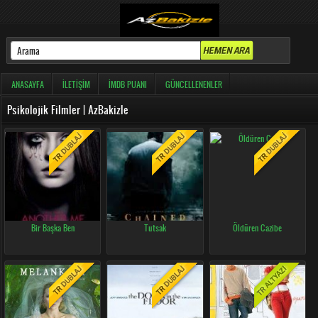
ANASAYFA
İLETIŞIM
İMDB PUANI
GÜNCELLENENLER
Psikolojik Filmler | AzBakizle
Bir Başka Ben
Tutsak
Öldüren Cazibe