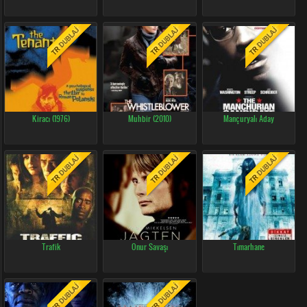
Kiracı (1976)
Muhbir (2010)
Mançuryalı Aday
Trafik
Onur Savaşı
Tımarhane