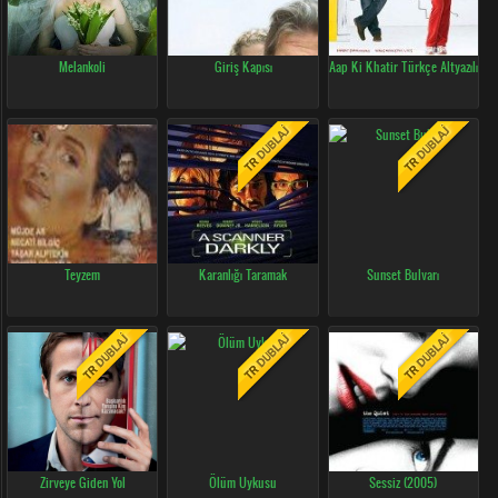
Melankoli
Giriş Kapısı
Aap Ki Khatir Türkçe Altyazılı
Teyzem
Karanlığı Taramak
Sunset Bulvarı
Zirveye Giden Yol
Ölüm Uykusu
Sessiz (2005)