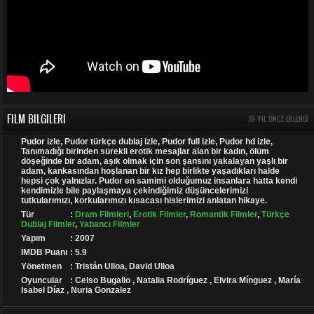
FILM BILGILERI
10 YIL ÖNCE EKLENDI
Pudor izle, Pudor türkçe dublaj izle, Pudor full izle, Pudor hd izle,
Tanımadığı birinden sürekli erotik mesajlar alan bir kadın, ölüm
döşeğinde bir adam, aşık olmak için son şansını yakalayan yaşlı bir
adam, kankasından hoşlanan bir kız hep birlikte yaşadıkları halde
hepsi çok yalnızlar. Pudor en samimi olduğumuz insanlara hatta kendi
kendimizle bile paylaşmaya çekindiğimiz düşüncelerimizi
tutkularımızı, korkularımızı kısacası hislerimizi anlatan hikaye.
Tür
:
Dram Filmleri
,
Erotik Filmler
,
Romantik Filmler
,
Türkçe
Dublaj Filmler
,
Yabancı Filmler
Yapım
: 2007
IMDB Puanı
: 5.9
Yönetmen
: Tristán Ulloa, David Ulloa
Oyuncular
: Celso Bugallo , Natalia Rodríguez , Elvira Mínguez , María
Isabel Díaz , Nuria Gonzalez