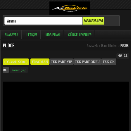
ANASAYFA
İLETIŞIM
İMDB PUANI
GÜNCELLENENLER
PUDOR
Anasayfa
>
Dram Filmleri
>
PUDOR
11
( Yüksek Kalite )
FRAGMAN
TEK PART VIP
TEK PART OKRU
TEK OK-
RU
Yorum yap