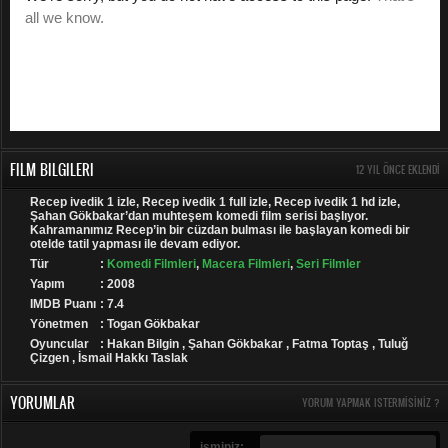
FILM BILGILERI
12 YIL ÖNCE EKLENDI
Recep ivedik 1 izle, Recep ivedik 1 full izle, Recep ivedik 1 hd izle,
Şahan Gökbakar’dan muhteşem komedi film serisi başlıyor.
Kahramanımız Recep’in bir cüzdan bulması ile başlayan komedi bir
otelde tatil yapması ile devam ediyor.
Tür
:
Komedi Filmleri
,
Macera Filmleri
,
Seri Filmler
Yapım
: 2008
IMDB Puanı
: 7.4
Yönetmen
: Togan Gökbakar
Oyuncular
: Hakan Bilgin , Şahan Gökbakar , Fatma Toptaş , Tuluğ
Çizgen , İsmail Hakkı Taslak
YORUMLAR
YORUM YAPMAK ISTERMISINIZ ?
isminiz: