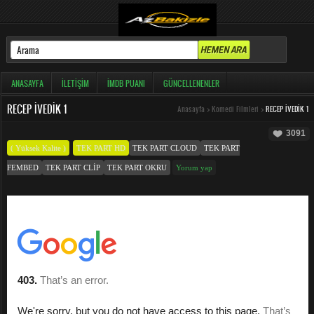
ANASAYFA
İLETIŞIM
İMDB PUANI
GÜNCELLENENLER
RECEP İVEDIK 1
Anasayfa
>
Komedi Filmleri
>
RECEP İVEDIK 1
3091
( Yüksek Kalite )
TEK PART HD
TEK PART CLOUD
TEK PART
FEMBED
TEK PART CLIP
TEK PART OKRU
Yorum yap