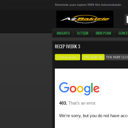
Sitemizde şuan toplam 5989 film bulunmaktadır.
ANASAYFA
İLETIŞIM
İMDB PUANI
GÜNCE
RECEP İVEDIK 3
( Yüksek Kalite )
TEK PART HD
TEK PART CL