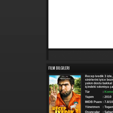
FILM BILGILERI
Recep ivedik 3 izle,
sinirlerini iyice b
yakın dostu bakkal 
içindeki sıkıntıya 
Tür
:
Komed
Yapım
: 2010
IMDB Puanı
: 7.8/10
Yönetmen
: Toga
Oyuncular
: Şaha