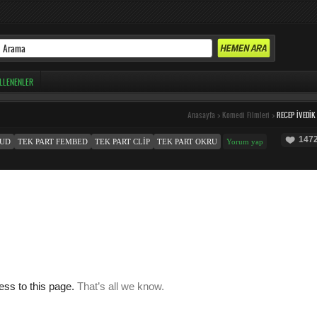
LLENENLER
Anasayfa
>
Komedi Filmleri
>
RECEP İVEDIK
147
OUD
TEK PART FEMBED
TEK PART CLIP
TEK PART OKRU
Yorum yap