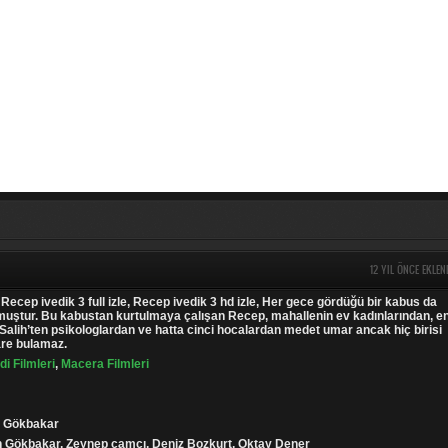
12 YIL ÖNCE EKLEN
 Recep ivedik 3 full izle, Recep ivedik 3 hd izle, Her gece gördüğü bir kabus da
ozmuştur. Bu kabustan kurtulmaya çalışan Recep, mahallenin ev kadınlarından, e
Salih’ten psikologlardan ve hatta cinci hocalardan medet umar ancak hiç birisi
çare bulamaz.
i Filmleri
,
Macera Filmleri
n Gökbakar
n Gökbakar, Zeynep çamcı, Deniz Bozkurt, Oktay Dener