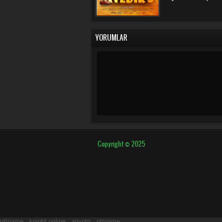
YORUMLAR
Copyright © 2025
nttgame
-
knight online
-
anyotp
-
nttgame