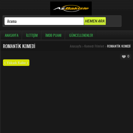
ANASAYFA
İLETIŞIM
İMDB PUANI
GÜNCELLENENLER
ROMANTIK KOMEDI
Anasayfa
>
Komedi Filmleri
>
ROMANTIK KOMEDI
0
( Yüksek Kalite )