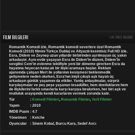
FILM BILGILERI
1 AY ÖNCE EKLENDI
Romantik Komedi izle, Romantik komedi severlere özel Romantik
Komedi (2010) filmini Türkçe Dublaj ve Altyazılı kesintisiz Full HD izle.
Esra, Didem ve Zeynep uzun yıllardır birbirinden ayrılmayan üç yakın
arkadaştır. Aynı evde yaşayan Esra ile Didem’in düzeni, Didem’in
sevgilisi Cem’in evlenme teklifiyle yeni bir döneme girerken Esra da
hayatına heyecan katacak bir ilişki aramaya başlar. Reklam
ajansında çalışan Mert ile yollarının kesişmesi beklenmedik
gelişmelere neden olurken, Esra’nın inişli çıkışlı aşk hayatı üç
arkadaşın günlük yaşamını da etkiler. Yanlış anlaşılmalar, sürpriz
karşılaşmalar ve peş peşe yaşanan tesadüfler, hem dostluklarını hem
de ilişkilerini farklı sınavlarla karşı karşıya bırakırken, her biri aşk ve
mutluluk arayışında kendi kararlarını vermek zorunda kalır.
Tür
:
Komedi Filmleri
,
Romantik Filmler
,
Yerli Filmler
Yapım
: 2010
IMDB Puanı
: 4.7
Yönetmen
: Ketche
Oyuncular
: Sinem Kobal, Burcu Kara, Sedef Avcı