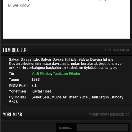
FILM BILGILERI
13 YIL ÖNCE EKLENDI
Şalvar Davası izle, Şalvar Davası full izle, Şalvar Davası hd izle,
Köyün erkeklerinin maço davranışlarından bunalarak örgütlenen ve
erkeklerin zorbalığına başkaldıran kadınların öyküsünü anlatıyor.
Tür
:
Yerli Filmler
,
Yeşilçam Filmleri
Yapım
: 1983
IMDB Puanı
: 7.1
Yönetmen
: Kartal Tibet
Oyuncular
: Şener Şen , Müjde Ar , İhsan Yüce , Halil Ergün , Tuncay
Akça
YORUMLAR
YORUM YAPMAK ISTERMISINIZ ?
isminiz: