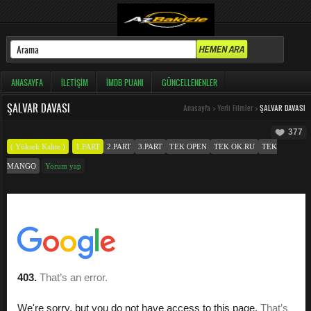
ANASAYFA
İLETIŞIM
İMDB PUANI
GÜNCELLENENLER
ŞALVAR DAVASI
Anasayfa
>
Yerli Filmler
>
ŞALVAR DAVASI
377
( Yüksek Kalite )
1.PART
2.PART
3.PART
TEK OPEN
TEK OK.RU
TEK
MANGO
Yorum yap