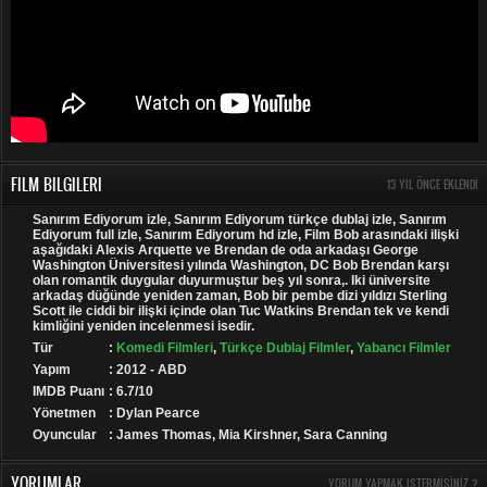
FILM BILGILERI
13 YIL ÖNCE EKLENDI
Sanırım Ediyorum izle, Sanırım Ediyorum türkçe dublaj izle, Sanırım
Ediyorum full izle, Sanırım Ediyorum hd izle, Film Bob arasındaki ilişki
aşağıdaki Alexis Arquette ve Brendan de oda arkadaşı George
Washington Üniversitesi yılında Washington, DC Bob Brendan karşı
olan romantik duygular duyurmuştur beş yıl sonra,. Iki üniversite
arkadaş düğünde yeniden zaman, Bob bir pembe dizi yıldızı Sterling
Scott ile ciddi bir ilişki içinde olan Tuc Watkins Brendan tek ve kendi
kimliğini yeniden incelenmesi isedir.
Tür
:
Komedi Filmleri
,
Türkçe Dublaj Filmler
,
Yabancı Filmler
Yapım
: 2012 - ABD
IMDB Puanı
: 6.7/10
Yönetmen
: Dylan Pearce
Oyuncular
: James Thomas, Mia Kirshner, Sara Canning
YORUMLAR
YORUM YAPMAK ISTERMISINIZ ?