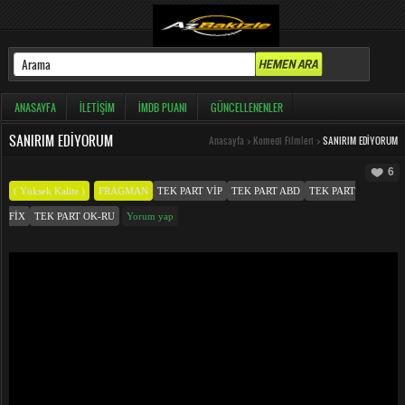
ANASAYFA
İLETIŞIM
İMDB PUANI
GÜNCELLENENLER
SANIRIM EDIYORUM
Anasayfa
>
Komedi Filmleri
>
SANIRIM EDIYORUM
6
( Yüksek Kalite )
FRAGMAN
TEK PART VIP
TEK PART ABD
TEK PART
FIX
TEK PART OK-RU
Yorum yap