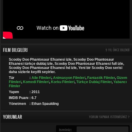
FILM BILGILERI
9 YIL ÖNCE EKLENDI
Scooby Doo Phantosaur Efsanesi izle, Scooby Doo Phantosaur
Efsanesi türkçe dublaj izle, Scooby Doo Phantosaur Efsanesi full izle,
Scooby Doo Phantosaur Efsanesi hd izle, Yeni bir Scooby Doo serisi
daha sizlerle keyifli seyirler.
Tür
:
Aile Filmleri
,
Animasyon Filmleri
,
Fantastik Filmler
,
Gizem
Filmleri
,
Komedi Filmleri
,
Korku Filmleri
,
Türkçe Dublaj Filmler
,
Yabancı
Filmler
Yapım
: 2011
IMDB Puanı
: 6.7
Yönetmen
: Ethan Spaulding
YORUMLAR
YORUM YAPMAK ISTERMISINIZ ?
isminiz: