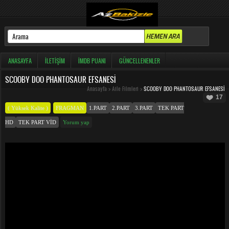
ANASAYFA
İLETIŞIM
İMDB PUANI
GÜNCELLENENLER
SCOOBY DOO PHANTOSAUR EFSANESI
Anasayfa
>
Aile Filmleri
>
SCOOBY DOO PHANTOSAUR EFSANESI
17
( Yüksek Kalite )
FRAGMAN
1.PART
2.PART
3.PART
TEK PART
HD
TEK PART VID
Yorum yap