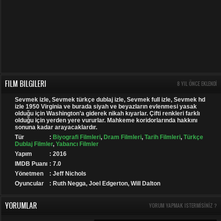
FILM BILGILERI
8 YIL ÖNCE EKLENDI
Sevmek izle, Sevmek türkçe dublaj izle, Sevmek full izle, Sevmek hd
izle 1950 Virginia ve burada siyah ve beyazların evlenmesi yasak
olduğu için Washington’a giderek nikah kıyarlar. Çifti renkleri farklı
olduğu için yerden yere vururlar. Mahkeme koridorlarında hakkını
sonuna kadar arayacaklardır.
Tür
:
Biyografi Filmleri
,
Dram Filmleri
,
Tarih Filmleri
,
Türkçe
Dublaj Filmler
,
Yabancı Filmler
Yapım
: 2016
IMDB Puanı
: 7.0
Yönetmen
: Jeff Nichols
Oyuncular
: Ruth Negga, Joel Edgerton, Will Dalton
YORUMLAR
YORUM YAPMAK ISTERMISINIZ ?