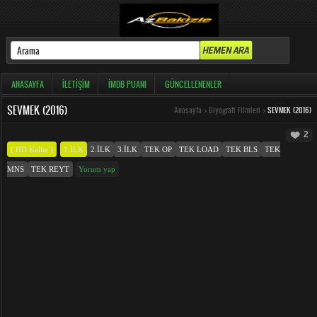
ANASAYFA
İLETIŞIM
İMDB PUANI
GÜNCELLENENLER
SEVMEK (2016)
Anasayfa
>
Biyografi Filmleri
>
SEVMEK (2016)
2
( HD Kalite )
1.İLK
2.İLK
3.İLK
TEK OP
TEK LOAD
TEK BLS
TEK
MNS
TEK REYT
Yorum yap