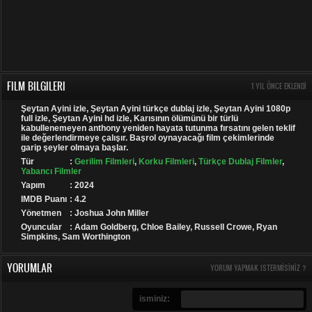
FILM BILGILERI
1 YIL ÖNCE EKLENDI
Şeytan Ayini izle, Şeytan Ayini türkçe dublaj izle, Şeytan Ayini 1080p
full izle, Şeytan Ayini hd izle, Karısının ölümünü bir türlü
kabullenemeyen anthony yeniden hayata tutunma fırsatını gelen teklif
ile değerlendirmeye çalışır. Başrol oynayacağı film çekimlerinde
garip şeyler olmaya başlar.
Tür
:
Gerilim Filmleri
,
Korku Filmleri
,
Türkçe Dublaj Filmler
,
Yabancı Filmler
Yapım
: 2024
IMDB Puanı
: 4.2
Yönetmen
: Joshua John Miller
Oyuncular
: Adam Goldberg, Chloe Bailey, Russell Crowe, Ryan
Simpkins, Sam Worthington
YORUMLAR
YORUM YAPMAK ISTERMISINIZ ?
isminiz: