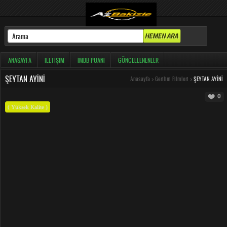
ANASAYFA
İLETIŞIM
İMDB PUANI
GÜNCELLENENLER
ŞEYTAN AYINI
Anasayfa
>
Gerilim Filmleri
>
ŞEYTAN AYINI
0
( Yüksek Kalite )