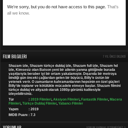
FILM BILGILERI
7 YIL ÖNCE EKLENDI
Shazam izle, Shazam türkçe dublaj izle, Shazam full izle, Shazam hd
izle, Kimsesiz olan Batson yeni bir ailenin yanına gittiğinde burada
yaşıtlarıyla beraber iyi bir ortam yakalamıştır. Dışarıda bir metroya
bindiği gün önceki çağlardan gelen bir büyücü, Billy’e üstün bir
yetenek verir. O zamanların kahramanlarının hepsinin en özel güçleri
Billy’de toplanır ve kötülükle mücadele etmeye başlar. Shazam filmini
türkçe dublaj ve altyazılı olarak 1080p görüntü kalitesiyle
izleyebilirsiniz.
Tür
:
2019 Filmleri
,
Aksiyon Filmleri
,
Fantastik Filmler
,
Macera
Filmleri
,
Türkçe Dublaj Filmler
,
Yabancı Filmler
Yapım
: 2019
IMDB Puanı
: 7.3
YORUMLAR
YORUM YAPMAK ISTERMISINIZ ?