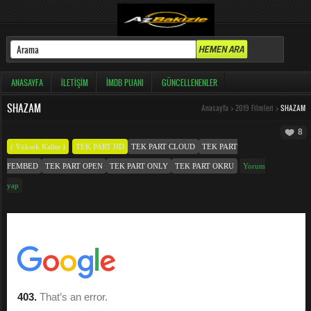
ANASAYFA
İLETIŞIM
İMDB PUANI
GÜNCELLENENLER
SHAZAM
Anasayfa
>
2019 Filmleri
>
SHAZAM
8
( Yüksek Kalite )
TEK PART HD
TEK PART CLOUD
TEK PART
FEMBED
TEK PART OPEN
TEK PART ONLY
TEK PART OKRU
Yorum
yap