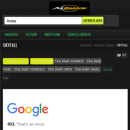
ANASAYFA
İLETIŞIM
İMDB PUANI
GÜNCELLENENLER
SKYFALL
Anasayfa
>
Aksiyon Filmleri
>
SKYFALL
87
( Yüksek Kalite )
TEK PART HD
TEK PART FEMBED
TEK PART
VERY
TEK PART VIDMOLY
TEK PART OPEN
TEK PART OKRU
Yorum
yap