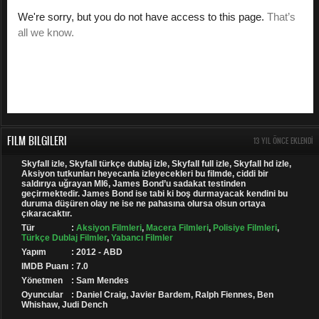
FILM BILGILERI
13 YIL ÖNCE EKLENDI
Skyfall izle, Skyfall türkçe dublaj izle, Skyfall full izle, Skyfall hd izle,
Aksiyon tutkunları heyecanla izleyecekleri bu filmde, ciddi bir
saldırıya uğrayan MI6, James Bond’u sadakat testinden
geçirmektedir. James Bond ise tabi ki boş durmayacak kendini bu
duruma düşüren olay ne ise ne pahasına olursa olsun ortaya
çıkaracaktır.
Tür
:
Aksiyon Filmleri
,
Macera Filmleri
,
Polisiye Filmleri
,
Türkçe Dublaj Filmler
,
Yabancı Filmler
Yapım
: 2012 - ABD
IMDB Puanı
: 7.0
Yönetmen
: Sam Mendes
Oyuncular
: Daniel Craig, Javier Bardem, Ralph Fiennes, Ben
Whishaw, Judi Dench