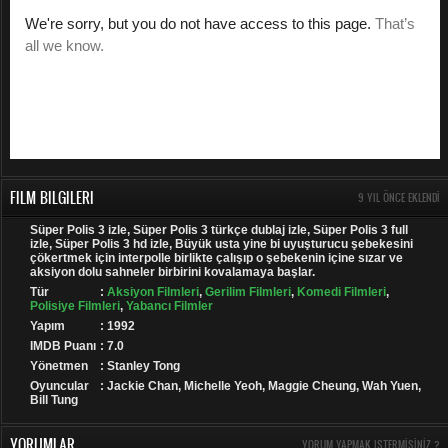
FILM BILGILERI
9 YIL ÖNCE EKLENDI
Süper Polis 3 izle, Süper Polis 3 türkçe dublaj izle, Süper Polis 3 full
izle, Süper Polis 3 hd izle, Büyük usta yine bi uyuşturucu şebekesini
çökertmek için interpolle birlikte çalışıp o şebekenin içine sızar ve
aksiyon dolu sahneler birbirini kovalamaya başlar.
Tür
:
Aksiyon Filmleri
,
Gerilim Filmleri
,
Komedi Filmleri
,
Polisiye Filmleri
,
Yabancı Filmler
Yapım
: 1992
IMDB Puanı
: 7.0
Yönetmen
: Stanley Tong
Oyuncular
: Jackie Chan, Michelle Yeoh, Maggie Cheung, Wah Yuen,
Bill Tung
YORUMLAR
YORUM YAPMAK ISTERMISINIZ ?