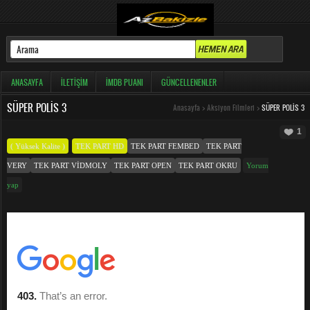
ANASAYFA
İLETIŞIM
İMDB PUANI
GÜNCELLENENLER
SÜPER POLIS 3
Anasayfa
>
Aksiyon Filmleri
>
SÜPER POLIS 3
1
( Yüksek Kalite )
TEK PART HD
TEK PART FEMBED
TEK PART
VERY
TEK PART VIDMOLY
TEK PART OPEN
TEK PART OKRU
Yorum
yap