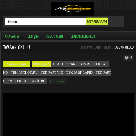
ANASAYFA
İLETIŞIM
İMDB PUANI
GÜNCELLENENLER
TAVŞAN OKULU
Anasayfa
>
Aile Filmleri
>
TAVŞAN OKULU
2
( Yüksek Kalite )
FRAGMAN
1.PART
2.PART
3.PART
TEK PART
HD
TEK PART OK.RU
TEK PART VID
TEK PART RAPID
TEK PART
OPEN
TEK PART MAIL.RU
Yorum yap