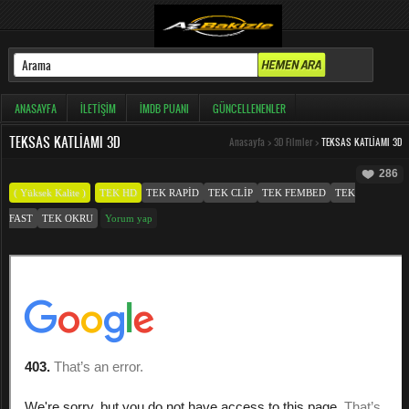
ANASAYFA
İLETIŞIM
İMDB PUANI
GÜNCELLENENLER
TEKSAS KATLIAMI 3D
Anasayfa
>
3D Filmler
>
TEKSAS KATLIAMI 3D
286
( Yüksek Kalite )
TEK HD
TEK RAPID
TEK CLIP
TEK FEMBED
TEK
FAST
TEK OKRU
Yorum yap