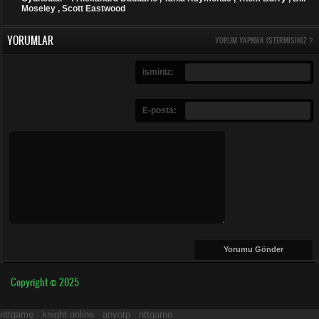
Moseley , Scott Eastwood
YORUMLAR
YORUM YAPMAK ISTERMISINIZ ?
isminiz:
E-posta:
Copyright © 2025
nttgame
-
knight online
-
anyotp
-
nttgame