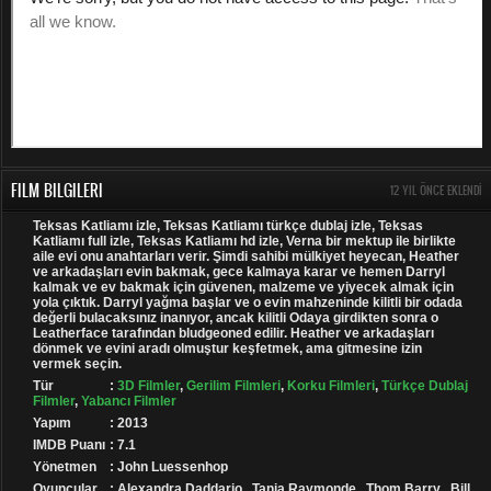
FILM BILGILERI
12 YIL ÖNCE EKLENDI
Teksas Katliamı izle, Teksas Katliamı türkçe dublaj izle, Teksas
Katliamı full izle, Teksas Katliamı hd izle, Verna bir mektup ile birlikte
aile evi onu anahtarları verir. Şimdi sahibi mülkiyet heyecan, Heather
ve arkadaşları evin bakmak, gece kalmaya karar ve hemen Darryl
kalmak ve ev bakmak için güvenen, malzeme ve yiyecek almak için
yola çıktık. Darryl yağma başlar ve o evin mahzeninde kilitli bir odada
değerli bulacaksınız inanıyor, ancak kilitli Odaya girdikten sonra o
Leatherface tarafından bludgeoned edilir. Heather ve arkadaşları
dönmek ve evini aradı olmuştur keşfetmek, ama gitmesine izin
vermek seçin.
Tür
:
3D Filmler
,
Gerilim Filmleri
,
Korku Filmleri
,
Türkçe Dublaj
Filmler
,
Yabancı Filmler
Yapım
: 2013
IMDB Puanı
: 7.1
Yönetmen
: John Luessenhop
Oyuncular
: Alexandra Daddario , Tania Raymonde , Thom Barry , Bill