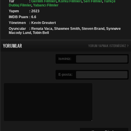
Tür
:
Gerilim Filmleri
,
Korku Filmleri
,
Seri Filmler
,
Türkçe
Dublaj Filmler
,
Yabancı Filmler
Yapım
: 2023
IMDB Puanı
: 6.6
Yönetmen
: Kevin Greutert
Oyuncular
: Renata Vaca, Shawnee Smith, Steven Brand, Synnøve
Macody Lund, Tobin Bell
YORUMLAR
YORUM YAPMAK ISTERMISINIZ ?
isminiz:
E-posta: