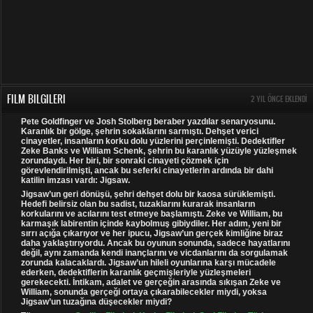
FILM BILGILERI
2 YIL ÖNCE EKLENDI
Pete Goldfinger ve Josh Stolberg beraber yazdılar senaryosunu.
Karanlık bir gölge, şehrin sokaklarını sarmıştı. Dehşet verici
cinayetler, insanların korku dolu yüzlerini perçinlemişti. Dedektifler
Zeke Banks ve William Schenk, şehrin bu karanlık yüzüyle yüzleşmek
zorundaydı. Her biri, bir sonraki cinayeti çözmek için
görevlendirilmişti, ancak bu seferki cinayetlerin ardında bir dahi
katilin imzası vardı: Jigsaw.
Jigsaw’un geri dönüşü, şehri dehşet dolu bir kaosa sürüklemişti.
Hedefi belirsiz olan bu sadist, tuzaklarını kurarak insanların
korkularını ve acılarını test etmeye başlamıştı. Zeke ve William, bu
karmaşık labirentin içinde kaybolmuş gibiydiler. Her adım, yeni bir
sırrı açığa çıkarıyor ve her ipucu, Jigsaw’un gerçek kimliğine biraz
daha yaklaştırıyordu. Ancak bu oyunun sonunda, sadece hayatlarını
değil, aynı zamanda kendi inançlarını ve vicdanlarını da sorgulamak
zorunda kalacaklardı. Jigsaw’un hileli oyunlarına karşı mücadele
ederken, dedektiflerin karanlık geçmişleriyle yüzleşmeleri
gerekecekti. İntikam, adalet ve gerçeğin arasında sıkışan Zeke ve
William, sonunda gerçeği ortaya çıkarabilecekler miydi, yoksa
Jigsaw’un tuzağına düşecekler miydi?