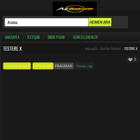
ANASAYFA
İLETIŞIM
İMDB PUANI
GÜNCELLENENLER
TESTERE X
Anasayfa
>
Gerilim Filmleri
>
TESTERE X
1
( Yüksek Kalite )
OYNAT HD
FRAGMAN
Yorum yap