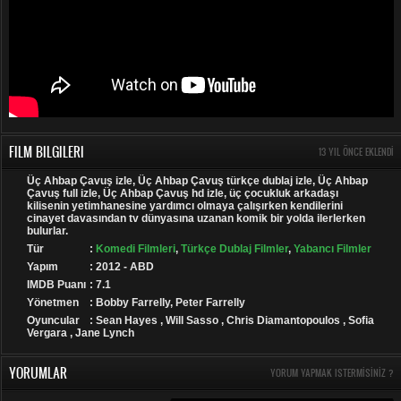
FILM BILGILERI
13 YIL ÖNCE EKLENDI
Üç Ahbap Çavuş izle, Üç Ahbap Çavuş türkçe dublaj izle, Üç Ahbap
Çavuş full izle, Üç Ahbap Çavuş hd izle, üç çocukluk arkadaşı
kilisenin yetimhanesine yardımcı olmaya çalışırken kendilerini
cinayet davasından tv dünyasına uzanan komik bir yolda ilerlerken
bulurlar.
Tür
:
Komedi Filmleri
,
Türkçe Dublaj Filmler
,
Yabancı Filmler
Yapım
: 2012 - ABD
IMDB Puanı
: 7.1
Yönetmen
: Bobby Farrelly, Peter Farrelly
Oyuncular
: Sean Hayes , Will Sasso , Chris Diamantopoulos , Sofia
Vergara , Jane Lynch
YORUMLAR
YORUM YAPMAK ISTERMISINIZ ?