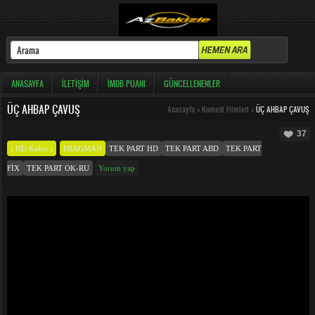
ANASAYFA
İLETIŞIM
İMDB PUANI
GÜNCELLENENLER
ÜÇ AHBAP ÇAVUŞ
Anasayfa
>
Komedi Filmleri
>
ÜÇ AHBAP ÇAVUŞ
37
( HD Kalite )
FRAGMAN
TEK PART HD
TEK PART ABD
TEK PART
FIX
TEK PART OK-RU
Yorum yap