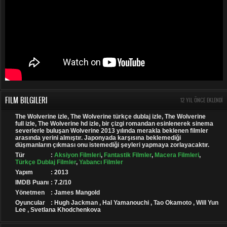
FILM BILGILERI
12 YIL ÖNCE EKLENDI
The Wolverine izle, The Wolverine türkçe dublaj izle, The Wolverine
full izle, The Wolverine hd izle, bir çizgi romandan esinlenerek sinema
severlerle buluşan Wolverine 2013 yılında merakla beklenen filmler
arasında yerini almıştır. Japonyada karşısına beklemediği
düşmanların çıkması onu istemediği şeyleri yapmaya zorlayacaktır.
Tür
:
Aksiyon Filmleri
,
Fantastik Filmler
,
Macera Filmleri
,
Türkçe Dublaj Filmler
,
Yabancı Filmler
Yapım
: 2013
IMDB Puanı
: 7.2/10
Yönetmen
: James Mangold
Oyuncular
: Hugh Jackman , Hal Yamanouchi , Tao Okamoto , Will Yun
Lee , Svetlana Khodchenkova