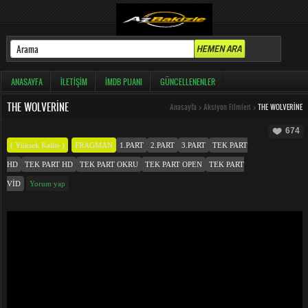
ANASAYFA
İLETIŞIM
İMDB PUANI
GÜNCELLENENLER
THE WOLVERINE
Anasayfa
>
Aksiyon Filmleri
>
THE WOLVERINE
674
( Yüksek Kalite )
FRAGMAN
1.PART
2.PART
3.PART
TEK PART
HD
TEK PART HD
TEK PART OKRU
TEK PART OPEN
TEK PART
VID
Yorum yap