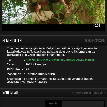
FILM BILGILERI
12 YIL ÖNCE EKLENDI
Tom afacanın önde gidenidir. Polly teyzesi ile missisiği kıyısında bir
kasabada yaşar. Teyzesi onu nekadar dövsede o hiç umursamaz
çünkü bilir ki teyzesi onu çok sevmektedir.
Tür
:
Aile Filmleri
,
Macera Filmleri
,
Türkçe Dublaj Filmler
Yapım
: 2011 - Almanya
IMDB Puanı
: 7.8
Yönetmen
: Hermine Huntgeburth
Oyuncular
: Benno Fürmann, Heike Makatsch, Jaymes Butler,
Joachim Król, Marvin Jaacks
YORUMLAR
YORUM YAPMAK ISTERMISINIZ ?
isminiz: