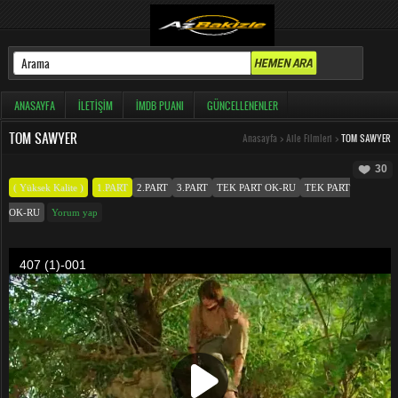
ANASAYFA
İLETIŞIM
İMDB PUANI
GÜNCELLENENLER
TOM SAWYER
Anasayfa
>
Aile Filmleri
>
TOM SAWYER
30
( Yüksek Kalite )
1.PART
2.PART
3.PART
TEK PART OK-RU
TEK PART
OK-RU
Yorum yap