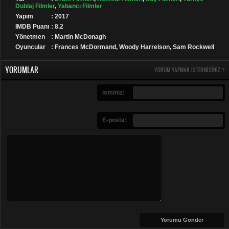
Dublaj Filmler
,
Yabancı Filmler
Yapım
: 2017
IMDB Puanı
: 8.2
Yönetmen
: Martin McDonagh
Oyuncular
: Frances McDormand, Woody Harrelson, Sam Rockwell
YORUMLAR
YORUM YAPMAK ISTERMISINIZ ?
isminiz:
E-posta: