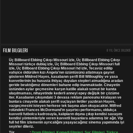
FILM BILGILERI
8 YIL ÖNCE EKLENDI
Üç Billboard Ebbing Çıkışı Missouri izle, Üç Billboard Ebbing Çıkışı
Missouri türkçe dublaj izle, Üç Billboard Ebbing Çıkışı Missouri full
izle, Üç Billboard Ebbing Çıkışı Missouri hd izle, Tecavüz edilip
vahşice öldürülen kızı Angela’nın üzüntüsünü atlatmaya gayret
gösteren Mildred Hayes, kasabanın şerifi Bill Willoughby ve yasa
kuvvetlerinin bu hususta ihtiyaç duyulan stepleri atmadığına aradan
geride bıraktığımız dönemleri bahane edip inanmaktadır. Cinayetin
üstünden aylar geçmesine karşın katille alakalı somut bir kanıta
ulaşılmaması, nihayetinde kederli anneyi epey değişik bir çözüme
iter. Kasabanın çıkışındaki 3 devasa reklam panosunu kiralayan ve
bunlara cinayetle alakalı şerifi suçlayan iletiler yazdıran Hayes,
vazgeçmesini isteyen herkese tek başına alan okuyacaktır. Milfred
rolündeki Frances McDormand’ın şaşırtıcı performansı, oldukça
kuvvetli futbolcu kadrosuyla, kalıpların dışına çıkıp kendisi savaşını
kendisi yöntemleriyle veren kuvvetli bayanlara adanmış bir ağıt. Vip
full hd film izlemenin ayrıcalığını yaşayacağınız sinema yapımında iyi
seyirler dileriz.
Tür
:
Dram Filmleri
,
Komedi Filmleri
,
Suç Filmleri
,
Türkçe