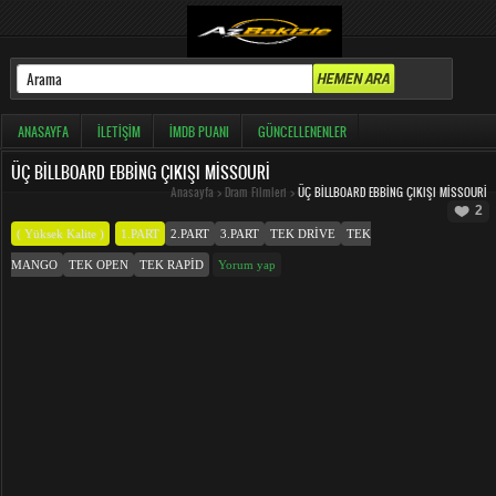
ANASAYFA
İLETIŞIM
İMDB PUANI
GÜNCELLENENLER
ÜÇ BILLBOARD EBBING ÇIKIŞI MISSOURI
Anasayfa
>
Dram Filmleri
>
ÜÇ BILLBOARD EBBING ÇIKIŞI MISSOURI
2
( Yüksek Kalite )
1.PART
2.PART
3.PART
TEK DRIVE
TEK
MANGO
TEK OPEN
TEK RAPID
Yorum yap