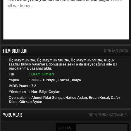
FILM BILGILERI
12 YIL ÖNCE EKLENDI
Üç Maymun izle, Üç Maymun full izle, Üç Maymun hd izle, Küçük
zaaflar büyük yalanlara dönüşürse şekil a da izleyeceğiniz aile içi
parçalanma yaşanacaktır.
Tür
:
Dram Filmleri
Yapım
: 2008 - Türkiye , Fransa , İtalya
IMDB Puanı
: 7.2
Yönetmen
: Nuri Bilge Ceylan
Oyuncular
: Ahmet Rıfat Sungar, Hatice Aslan, Ercan Kesal, Cafer
Köse, Gürkan Aydın
YORUMLAR
YORUM YAPMAK ISTERMISINIZ ?
isminiz: