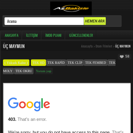
ANASAYFA
İLETIŞIM
İMDB PUANI
GÜNCELLENENLER
ÜÇ MAYMUN
Anasayfa
>
Dram Filmleri
>
ÜÇ MAYMUN
58
( Yüksek Kalite )
TEK HD
TEK RAPID
TEK CLIP
TEK FEMBED
TEK
MOLY
TEK OKRU
Yorum yap