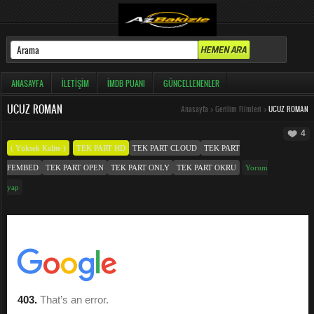
ANASAYFA
İLETIŞIM
İMDB PUANI
GÜNCELLENENLER
UCUZ ROMAN
Anasayfa
>
Gerilim Filmleri
>
UCUZ ROMAN
4
( Yüksek Kalite )
TEK PART HD
TEK PART CLOUD
TEK PART
FEMBED
TEK PART OPEN
TEK PART ONLY
TEK PART OKRU
Yorum
yap