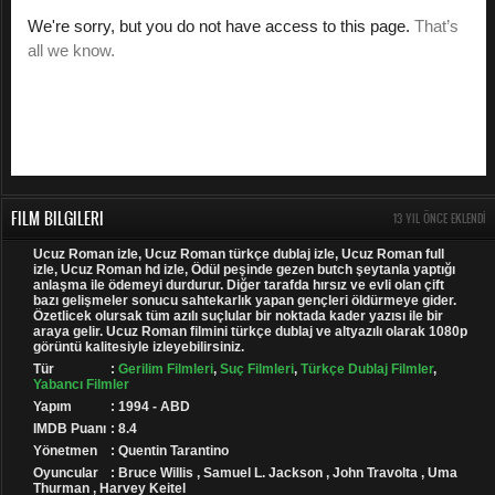
FILM BILGILERI
13 YIL ÖNCE EKLENDI
Ucuz Roman izle, Ucuz Roman türkçe dublaj izle, Ucuz Roman full
izle, Ucuz Roman hd izle, Ödül peşinde gezen butch şeytanla yaptığı
anlaşma ile ödemeyi durdurur. Diğer tarafda hırsız ve evli olan çift
bazı gelişmeler sonucu sahtekarlık yapan gençleri öldürmeye gider.
Özetlicek olursak tüm azılı suçlular bir noktada kader yazısı ile bir
araya gelir. Ucuz Roman filmini türkçe dublaj ve altyazılı olarak 1080p
görüntü kalitesiyle izleyebilirsiniz.
Tür
:
Gerilim Filmleri
,
Suç Filmleri
,
Türkçe Dublaj Filmler
,
Yabancı Filmler
Yapım
: 1994 - ABD
IMDB Puanı
: 8.4
Yönetmen
: Quentin Tarantino
Oyuncular
: Bruce Willis , Samuel L. Jackson , John Travolta , Uma
Thurman , Harvey Keitel