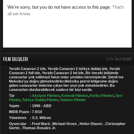
FILM BILGILERI
13 YIL ÖNCE EKLENDI
Yeraltı Canavarı 2 izle, Yeraltı Canavarı 2 türkçe dublaj izle, Yeraltı
Canavarı 2 full izle, Yeraltı Canavarı 2 hd izle, Bir önceki bölümde
canavarlar yok edilmişti fakat onlar yeniden türemişlerdir. Şimdi ise
Meksika’ya doğru gitmektedirler.Meksika petrol bölgesine doğru
giden canavarlar önlerine çıkan her şeyi yok etmektedirler. Bu
canavarları durdurabilecek sadece bir kişi vardır.
Tür
:
Aksiyon Filmleri
,
Komedi Filmleri
,
Korku Filmleri
,
Seri
Filmler
,
Türkçe Dublaj Filmler
,
Yabancı Filmler
Yapım
: 1996 - ABD
IMDB Puanı
: 7.9/10
Yönetmen
: S.S. Wilson
Oyuncular
: Fred Ward , Michael Gross , Helen Shaver , Christopher
Gartin , Thomas Rosales Jr.