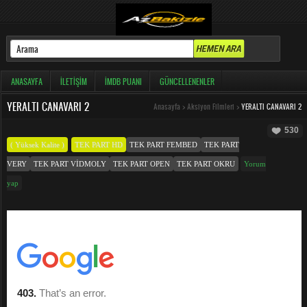
ANASAYFA
İLETIŞIM
İMDB PUANI
GÜNCELLENENLER
YERALTI CANAVARI 2
Anasayfa
>
Aksiyon Filmleri
>
YERALTI CANAVARI 2
530
( Yüksek Kalite )
TEK PART HD
TEK PART FEMBED
TEK PART
VERY
TEK PART VIDMOLY
TEK PART OPEN
TEK PART OKRU
Yorum
yap