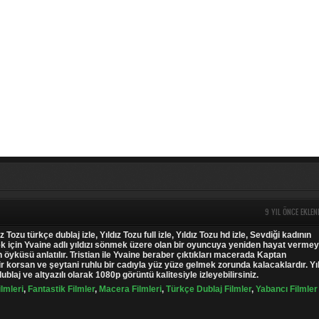
9 YIL ÖNCE EKLEN
ız Tozu türkçe dublaj izle, Yıldız Tozu full izle, Yıldız Tozu hd izle, Sevdiği kadının
k için Yvaine adlı yıldızı sönmek üzere olan bir oyuncuya yeniden hayat verme
n öyküsü anlatılır. Tristian ile Yvaine beraber çıktıkları macerada Kaptan
r korsan ve şeytani ruhlu bir cadıyla yüz yüze gelmek zorunda kalacaklardır. Yı
ublaj ve altyazılı olarak 1080p görüntü kalitesiyle izleyebilirsiniz.
ilmleri
,
Fantastik Filmler
,
Macera Filmleri
,
Türkçe Dublaj Filmler
,
Yabancı Filmler