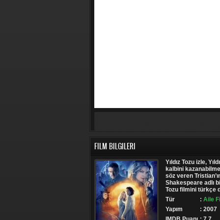
FILM BILGILERI
Yıldız Tozu izle, Yıld
kalbini kazanabilme
söz veren Tristian’ı
Shakespeare adlı bi
Tozu filmini türkçe d
Tür
:
Aile F
Yapım
: 2007
IMDB Puanı
: 7.7