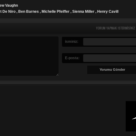
hew Vaughn
t De Niro , Ben Barnes , Michelle Pfeiffer , Sienna Miller , Henry Cavill
YORUM YAPMAK ISTERMISINIZ
isminiz:
E-posta: