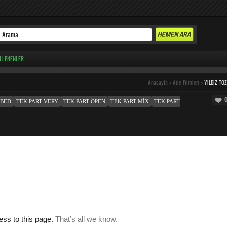
LLENENLER
Anasayfa
>
Aile Filmleri
>
YILDIZ TO
MBED
TEK PART VERY
TEK PART OPEN
TEK PART MIX
TEK PART