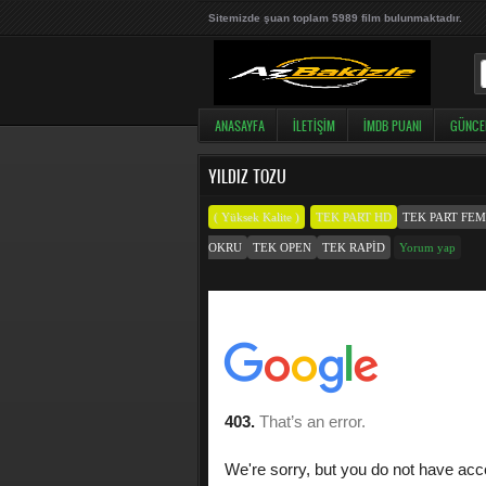
Sitemizde şuan toplam 5989 film bulunmaktadır.
ANASAYFA
İLETIŞIM
İMDB PUANI
GÜNCE
YILDIZ TOZU
( Yüksek Kalite )
TEK PART HD
TEK PART FE
OKRU
TEK OPEN
TEK RAPID
Yorum yap