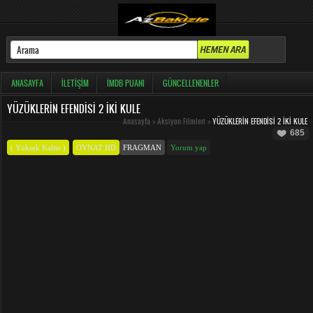
ANASAYFA
İLETIŞIM
İMDB PUANI
GÜNCELLENENLER
YÜZÜKLERIN EFENDISI 2 İKI KULE
Anasayfa
>
Aksiyon Filmleri
>
YÜZÜKLERIN EFENDISI 2 İKI KULE
685
( Yüksek Kalite )
OYNAT HD
FRAGMAN
Yorum yap