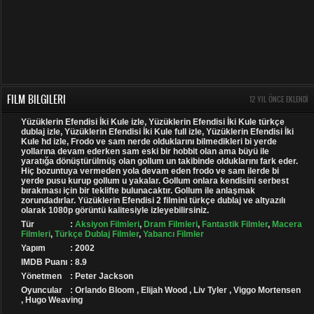
FILM BILGILERI
12 YIL ÖNCE EKLENDI
Yüzüklerin Efendisi İki Kule izle, Yüzüklerin Efendisi İki Kule türkçe
dublaj izle, Yüzüklerin Efendisi İki Kule full izle, Yüzüklerin Efendisi İki
Kule hd izle, Frodo ve sam nerde olduklarını bilmedikleri bi yerde
yollarına devam ederken sam eski bir hobbit olan ama büyü ile
yaratığa dönüştürülmüş olan gollum un takibinde olduklarını fark eder.
Hiç bozuntuya vermeden yola devam eden frodo ve sam ilerde bi
yerde pusu kurup gollum u yakalar. Gollum onlara kendisini serbest
bırakması için bir teklifte bulunacaktır. Gollum ile anlaşmak
zorundadırlar. Yüzüklerin Efendisi 2 filmini türkçe dublaj ve altyazılı
olarak 1080p görüntü kalitesiyle izleyebilirsiniz.
Tür
:
Aksiyon Filmleri
,
Dram Filmleri
,
Fantastik Filmler
,
Macera
Filmleri
,
Türkçe Dublaj Filmler
,
Yabancı Filmler
Yapım
: 2002
IMDB Puanı
: 8.9
Yönetmen
: Peter Jackson
Oyuncular
: Orlando Bloom , Elijah Wood , Liv Tyler , Viggo Mortensen
, Hugo Weaving