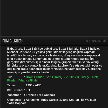
FILM BILGILERI
13 YIL ÖNCE EKLENDI
Baba 3 izle, Baba 3 türkçe dublaj izle, Baba 3 full izle, Baba 3 hd izle,
Michael Corleone 60 yaşına gelmiştir artık genç değildir.Yapmak
istediği tek bir şey vardır oda ailesini suç dünyasından çıkarıp yasal
işler yapan bir aile konumuna getirmek istemektedir. Bu isteğini
gerçekleştirebilmesi için dindar kılığına girip Vatikan’ın sahibi olduğu
bir şirkete ortak olmak ister.Kardinal Labirtoni’ye rüşvet teklif eder ve
oda bunu kabul eder.onlar bu paranın üstüne yatmışlardır v Corleone
ailesi için yeni bir savaş başlar.
Tür
:
Dram Filmleri
,
Seri Filmler
,
Suç Filmleri
,
Türkçe Dublaj
Filmler
,
Yabancı Filmler
Yapım
: 1990 - ABD
IMDB Puanı
: 9.3
Yönetmen
: Francis Ford Coppola
Oyuncular
: Al Pacino , Andy Garcia , Diane Keaton , Eli Wallach ,
Sofia Coppola