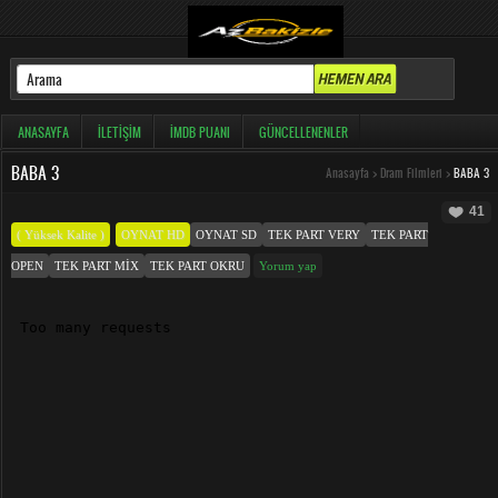
ANASAYFA
İLETIŞIM
İMDB PUANI
GÜNCELLENENLER
BABA 3
Anasayfa
>
Dram Filmleri
>
BABA 3
41
( Yüksek Kalite )
OYNAT HD
OYNAT SD
TEK PART VERY
TEK PART
OPEN
TEK PART MIX
TEK PART OKRU
Yorum yap